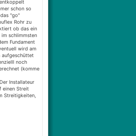
entkoppelt
immer schon so
 das "go"
buflex Rohr zu
ktiert ob das ein
d im schlimmsten
r dem Fundament
ventuell wird am
 aufgeschüttet
nzielll noch
 berechnet (komme
Der Installateur
 einen Streit
 Streitigkeiten,