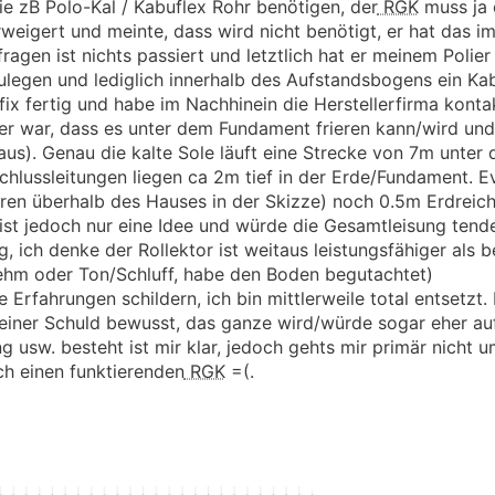
ie zB Polo-Kal / Kabuflex Rohr benötigen, der
RGK
muss ja 
rweigert und meinte, dass wird nicht benötigt, er hat das 
gen ist nichts passiert und letztlich hat er meinem Polier
ulegen und lediglich innerhalb des Aufstandsbogens ein Ka
 fix fertig und habe im Nachhinein die Herstellerfirma konta
ser war, dass es unter dem Fundament frieren kann/wird un
aus). Genau die kalte Sole läuft eine Strecke von 7m unte
nschlussleitungen liegen ca 2m tief in der Erde/Fundament. E
en überhalb des Hauses in der Skizze) noch 0.5m Erdreich
st jedoch nur eine Idee und würde die Gesamtleisung tende
g, ich denke der Rollektor ist weitaus leistungsfähiger als
hm oder Ton/Schluff, habe den Boden begutachtet)
 Erfahrungen schildern, ich bin mittlerweile total entsetzt. 
 keiner Schuld bewusst, das ganze wird/würde sogar eher auf
 usw. besteht ist mir klar, jedoch gehts mir primär nicht um
ch einen funktierenden
RGK
=(.