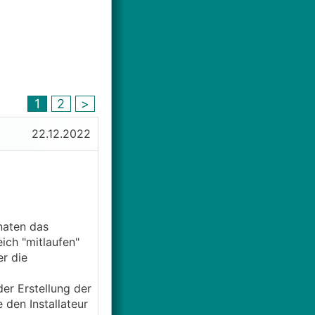
1
2
>
22.12.2022
naten das
ch "mitlaufen"
r die
der Erstellung der
den Installateur