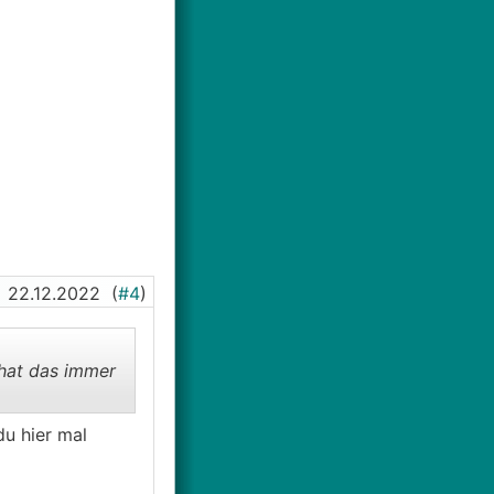
22.12.2022
(
#4
)
 hat das immer
du hier mal