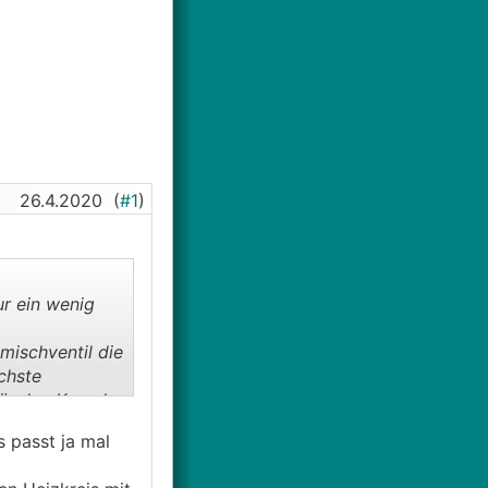
26.4.2020
(
#1
)
ur ein wenig
mischventil die
chste
r den Kessel.
 passt ja mal