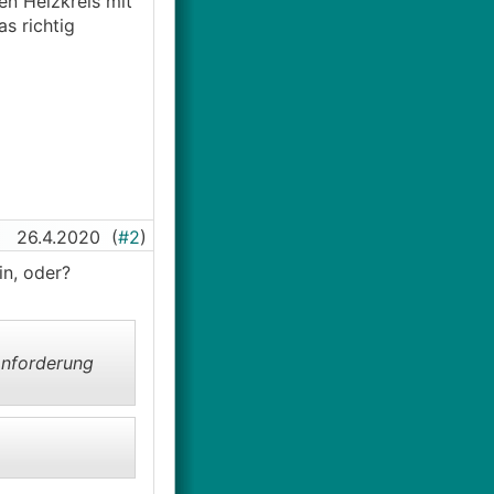
en Heizkreis mit
s richtig
26.4.2020
(
#2
)
in, oder?
nforderung