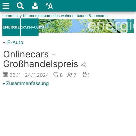
«
E-Auto
Onlinecars -
Großhandelspreis
22.11.
-24.11.2024
8
7
1
Zusammenfassung