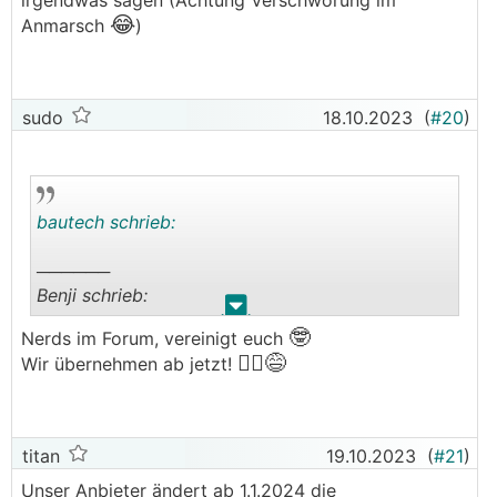
irgendwas sagen (Achtung Verschwörung im
🙃
Hier sprechen aber die wenigsten Leet
😂
Anmarsch
)
sudo
18.10.2023
(
#20
)
bautech schrieb:
──────
Benji schrieb:
.
.
🤓
Nerds im Forum, vereinigt euch
──────
🏴‍☠️
😅
Wir übernehmen ab jetzt!
sudo schrieb: 13,37 Cent/kWh
───────────────
🙃
Hier sprechen aber die wenigsten Leet
titan
19.10.2023
(
#21
)
───────────────
Unser Anbieter ändert ab 1.1.2024 die