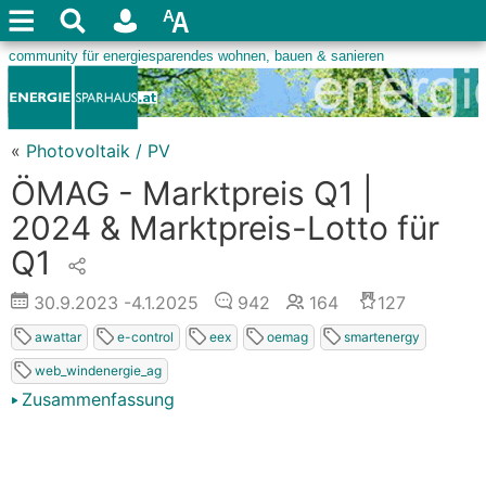
«
Photovoltaik / PV
ÖMAG - Marktpreis Q1 |
2024 & Marktpreis-Lotto für
Q1
30.9.2023
-4.1.2025
942
164
127
awattar
e-control
eex
oemag
smartenergy
web_windenergie_ag
Zusammenfassung