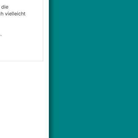
 die
 vielleicht
.