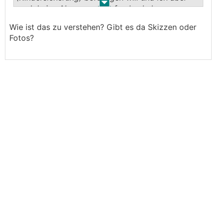
.
.
noch keine Absperrung gefunden habe, gegen
das Glas kann ich die Absperrung ja nicht
Wie ist das zu verstehen? Gibt es da Skizzen oder
spreizen oder? Gibt es dafür spezielle Gitter?
Fotos?