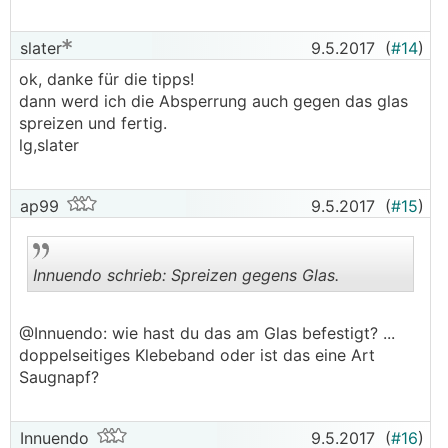
slater
9.5.2017
(
#14
)
ok, danke für die tipps!
dann werd ich die Absperrung auch gegen das glas
spreizen und fertig.
lg,slater
ap99
9.5.2017
(
#15
)
Innuendo schrieb: Spreizen gegens Glas.
@Innuendo: wie hast du das am Glas befestigt? ...
.
.
doppelseitiges Klebeband oder ist das eine Art
Saugnapf?
Innuendo
9.5.2017
(
#16
)