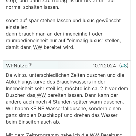
stop) und dann z.b. freitag 18 uhr bis 21 uhr auf
normal schalten lassen.
sonst auf spar stehen lassen und luxus gewünscht
einstellen.
dann brauch man an der inneneinheit oder
raumbedieneinheit nur auf "einmalig luxus" stellen,
damit dann
WW
bereitet wird.
WPNutzer
10.11.2024
(
#8
)
Da wir zu unterschiedlichen Zeiten duschen und die
Abkühlungskurve des Brauchwassers in der
Inneneinheit sehr steil ist, möchte ich ca. 2 h vor dem
Duschen das
WW
bereiten lassen. Dann kann der
andere auch noch 4 Stunden später warm duschen.
Wir haben KEINE Wasserfalldusche, sondern einen
ganz simplen Duschkopf und drehen das Wasser
beim Einseifen auch ab.
Mit dem Zeitprogramm habe ich die
WW
-Bereitung