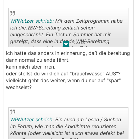
WPNutzer schrieb:
Mit dem Zeitprogramm habe
ich die
WW
-Bereitung zeitlich schon
eingeschränkt. Ein Test im Sommer hat mir
gezeigt, dass eine laufende
WW
-Bereitung
.
.
abgebrochen wird, wenn das Zeitprogramm
ich hatte das anders in erinnerung, daß die bereitung
"sagt": "Brauchwasser aus".
dann normal zu ende fährt.
kann mich aber irren.
oder stellst du wirklich auf "brauchwasser AUS"?
vielleicht geht das weiter, wenn du nur auf "spar"
wechselst?
WPNutzer schrieb:
Bin auch am Lesen / Suchen
im Forum, wie man die Abkühlrate reduzieren
könnte (oder vielleicht ist auch etwas defekt bei