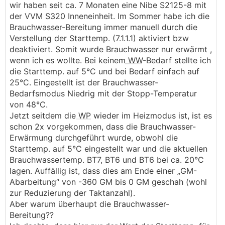
wir haben seit ca. 7 Monaten eine Nibe S2125-8 mit
der VVM S320 Inneneinheit. Im Sommer habe ich die
Brauchwasser-Bereitung immer manuell durch die
Verstellung der Starttemp. (7.1.1.1) aktiviert bzw
deaktiviert. Somit wurde Brauchwasser nur erwärmt ,
wenn ich es wollte. Bei keinem
WW
-Bedarf stellte ich
die Starttemp. auf 5°C und bei Bedarf einfach auf
25°C. Eingestellt ist der Brauchwasser-
Bedarfsmodus Niedrig mit der Stopp-Temperatur
von 48°C.
Jetzt seitdem die
WP
wieder im Heizmodus ist, ist es
schon 2x vorgekommen, dass die Brauchwasser-
Erwärmung durchgeführt wurde, obwohl die
Starttemp. auf 5°C eingestellt war und die aktuellen
Brauchwassertemp. BT7, BT6 und BT6 bei ca. 20°C
lagen. Auffällig ist, dass dies am Ende einer „GM-
Abarbeitung“ von -360 GM bis 0 GM geschah (wohl
zur Reduzierung der Taktanzahl).
Aber warum überhaupt die Brauchwasser-
Bereitung??