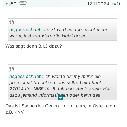
ds50
12.11.2024
(
#1
)
hegoss schrieb:
Jetzt wird es aber nicht mehr
warm, insbesondere die Heizkörper.
Was sagt denn 3.1.3 dazu?
.
.
hegoss schrieb:
Ich wollte für myuplink ein
premiumabbo nutzen. das sollte beim Kauf
22024 der NIBE für 5 Jahre kostenlos sein, Hat
dazu jemand Informationen oder kann das
.
.
bestätigen. Bei myuplink Kontakt antwortet
Das ist Sache des Generalimporteurs, in Österreich
keiner.
z.B. KNV.