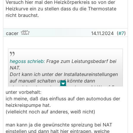
Versuch hier mal den Heizkörperkreis so von der
Heizkurve ein zu stellen dass du die Thermostate
nicht brauchst.
cacer
14.11.2024
(
#7
)
hegoss schrieb:
Frage zum Leistungsbedarf bei
NAT.
Dort kann ich unter der Installateureinstellungen
auf manuell schalten und könnte dann
.
.
abweichend von den angegebenen 4 kW auf 5
unter vorbehalt:
oder 6 kW umstellen. Was hat das für
ich meine, daß das einfluss auf den automodus der
Auswirkungen, wenn alles andere unverändert ist
heizkreispumpe hat.
?
(vielleicht noch auf anderes, weiß nicht)
man kann ja die gewünschte spreizung bei NAT
einstellen und dann halt hier eintragen, welche