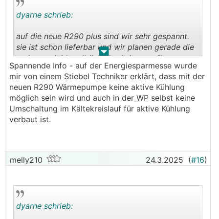
dyarne schrieb:
auf die neue R290 plus sind wir sehr gespannt.
sie ist schon lieferbar und wir planen gerade die
.
.
ersten projekte mit ihr. sie wird per software
Spannende Info - auf der Energiesparmesse wurde
update aktiv kühlen können. passiv mit einer
mir von einem Stiebel Techniker erklärt, dass mit der
externen box von PAW, einber Stiebel tochter, die
neuen R290 Wärmepumpe keine aktive Kühlung
relativ preisgünstig ist. halb so teuer wie die Nibe
möglich sein wird und auch in der
WP
selbst keine
lösung...
Umschaltung im Kältekreislauf für aktive Kühlung
verbaut ist.
melly210
24.3.2025
(
#16
)
dyarne schrieb: