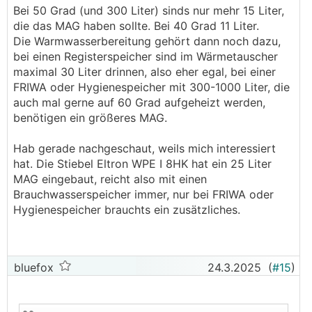
Bei 50 Grad (und 300 Liter) sinds nur mehr 15 Liter,
noch eins dazu packen.
die das MAG haben sollte. Bei 40 Grad 11 Liter.
MAG Größe sollte ca 10% vom Anlagenvolumen
Die Warmwasserbereitung gehört dann noch dazu,
haben.
bei einen Registerspeicher sind im Wärmetauscher
Sprich 300ltr Wasserinhalt, MAG Größe wäre
maximal 30 Liter drinnen, also eher egal, bei einer
dann ein 35ltr
FRIWA oder Hygienespeicher mit 300-1000 Liter, die
auch mal gerne auf 60 Grad aufgeheizt werden,
benötigen ein größeres MAG.
Hab gerade nachgeschaut, weils mich interessiert
hat. Die Stiebel Eltron WPE I 8HK hat ein 25 Liter
MAG eingebaut, reicht also mit einen
Brauchwasserspeicher immer, nur bei FRIWA oder
Hygienespeicher brauchts ein zusätzliches.
bluefox
24.3.2025
(
#15
)