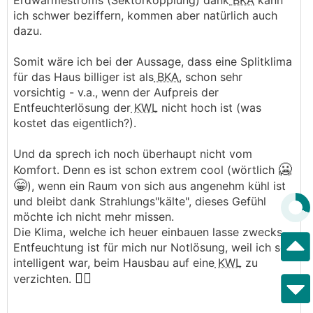
Erdwärmestroms (Sektorkopplung) dank
BKA
kann
ich schwer beziffern, kommen aber natürlich auch
dazu.
Somit wäre ich bei der Aussage, dass eine Splitklima
für das Haus billiger ist als
BKA
, schon sehr
vorsichtig - v.a., wenn der Aufpreis der
Entfeuchterlösung der
KWL
nicht hoch ist (was
kostet das eigentlich?).
Und da sprech ich noch überhaupt nicht vom
🥶
Komfort. Denn es ist schon extrem cool (wörtlich
😁
), wenn ein Raum von sich aus angenehm kühl ist
und bleibt dank Strahlungs"kälte", dieses Gefühl
möchte ich nicht mehr missen.
Die Klima, welche ich heuer einbauen lasse zwecks
Entfeuchtung ist für mich nur Notlösung, weil ich so
intelligent war, beim Hausbau auf eine
KWL
zu
🤦‍♂️
verzichten.