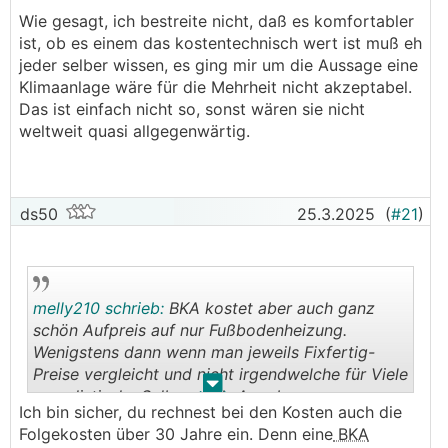
deutlich teurer und mindestens die
Wie gesagt, ich bestreite nicht, daß es komfortabler
Entfeuchtungslösung weitaus nicht so etabliert
ist, ob es einem das kostentechnisch wert ist muß eh
wie Klimaanlagen...
jeder selber wissen, es ging mir um die Aussage eine
───────────────
Klimaanlage wäre für die Mehrheit nicht akzeptabel.
Das ist einfach nicht so, sonst wären sie nicht
wenn man fbh und bka der heizung und
weltweit quasi allgegenwärtig.
speicherung (erdwärmestrompreis) zuschlägt
(sowiesokosten) ist die entfeuchtungsfunktion
als addon der kwl sogar günstiger als die
klimaanlage...
ds50
25.3.2025
(
#21
)
physikalisch ist der richtige ansatz wärme über
strahlung zu/abzuführen und feuchtigkeit der luft
zu entziehen. jeder der das kennt will nichts
melly210 schrieb:
BKA kostet aber auch ganz
anderes...
schön Aufpreis auf nur Fußbodenheizung.
Wenigstens dann wenn man jeweils Fixfertig-
Preise vergleicht und nicht irgendwelche für Viele
.
.
unrealistische Selbermach-Angaben.
Ich bin sicher, du rechnest bei den Kosten auch die
Folgekosten über 30 Jahre ein. Denn eine
BKA