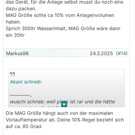
.
.
das Gerät, für die Anlage selbst musst du noch eins
dazu packen.
MAG Größe sollte ca 10% vom Anlagenvolumen
haben.
Sprich 300ltr Wasserinhalt, MAG Größe wäre dann
ein 35ltr
Markus98
24.3.2025
(
#14
)
Akani schrieb:
──────..
wuschi schrieb: weil platz ist rar und die hätte
.
.
sogar schon die MAGs integriert.
Die MAG Größe hängt auch von der maximalen
───────────────
Vorlauftemperatur ab. Deine 10% Regel bezieht sich
auf ca. 85 Grad.
Vorsicht bei MAG integriert, diese sind meist nur
für das Gerät, für die Anlage selbst musst du