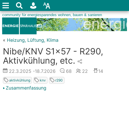
«
Heizung, Lüftung, Klima
Nibe/KNV S1x57 - R290,
Aktivkühlung, etc.
22.3.2025
-18.7.2026
68
22
14
aktivkühlung
knv
r290
Zusammenfassung