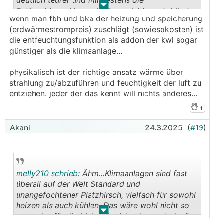
deutlich teurer und mindestens die
.
.
Entfeuchtungslösung weitaus nicht so etabliert
wenn man fbh und bka der heizung und speicherung
wie Klimaanlagen...
(erdwärmestrompreis) zuschlägt (sowiesokosten) ist
die entfeuchtungsfunktion als addon der kwl sogar
günstiger als die klimaanlage...
physikalisch ist der richtige ansatz wärme über
strahlung zu/abzuführen und feuchtigkeit der luft zu
entziehen. jeder der das kennt will nichts anderes...
1
Akani
24.3.2025
(
#19
)
melly210 schrieb:
Ähm...Klimaanlagen sind fast
überall auf der Welt Standard und
unangefochtener Platzhirsch, vielfach für sowohl
heizen als auch kühlen. Das wäre wohl nicht so
.
.
wenn das für die Mehrheit nicht akzeptabel wäre