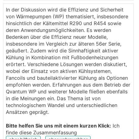
diese Woche in Frankfurt präsentiert.
Laut Nibe Pressebericht kann die
WP
neben passiv
In der Diskussion wird die Effizienz und Sicherheit
auch aktiv kühlen und als Kältemittel wird Propan
von Wärmepumpen (WP) thematisiert, insbesondere
(R290) eingesetzt. Leider lässt mich das System
hinsichtlich der Kältemittel R290 und R454 sowie
keine Links posten. Den Beitrag findet man mittels
deren Anwendungsmöglichkeiten. Es werden
Google-Suche: "mynewsdesk S1257" (vielleicht kann
Bedenken über die Effizienz neuer Modelle,
ihn jemand anderer posten)
insbesondere im Vergleich zur älteren 56er Serie,
geäußert. Zudem wird die Sinnhaftigkeit aktiver
Bei der Messe in Wels hat man mir gesagt, dass sie
Kühlung in Kombination mit Fußbodenheizungen
auch weiter runter modulieren kann als die aktuellen
erörtert. Verschiedene Lösungen werden diskutiert,
Versionen - man ging von etwa 1kW aus.
wobei der Einsatz von aktiven Kühlsystemen,
Fancoils und bauteilaktivierter Kühlung als Optionen
Wie sind eure Meinungen dazu:
empfohlen werden. Erfahrungen aus dem Betrieb der
Qvantum WP und weiterer Modelle fließen ebenfalls
Muss man bei der Sanierung eines Hauses für die
in die Meinungen ein. Das Thema ist von
Aktivkühlung zusätzlich etwas beachten und kann
technologischem Wandel und unterschiedlichen
man sich dadurch eine Klimaanlage sparen?
Ansätzen geprägt.
Gekühlt soll hauptsächlich über den Fußboden
werden, welcher neu gemacht wird. KWL
Bitte helfen Sie uns mit einem kurzen Klick:
Ich
(wahrscheinlich mit Enthalpie) soll installiert
finde diese Zusammenfassung
werden. Wie sieht es bezüglich Taupunkt und