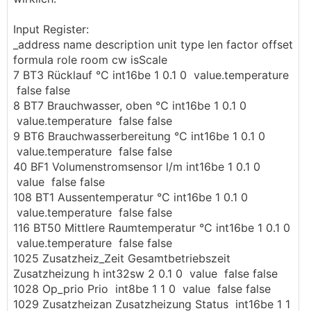
Input Register:
_address name description unit type len factor offset
formula role room cw isScale
7 BT3 Rücklauf °C int16be 1 0.1 0 value.temperature
false false
8 BT7 Brauchwasser, oben °C int16be 1 0.1 0
value.temperature false false
9 BT6 Brauchwasserbereitung °C int16be 1 0.1 0
value.temperature false false
40 BF1 Volumenstromsensor l/m int16be 1 0.1 0
value false false
108 BT1 Aussentemperatur °C int16be 1 0.1 0
value.temperature false false
116 BT50 Mittlere Raumtemperatur °C int16be 1 0.1 0
value.temperature false false
1025 Zusatzheiz_Zeit Gesamtbetriebszeit
Zusatzheizung h int32sw 2 0.1 0 value false false
1028 Op_prio Prio int8be 1 1 0 value false false
1029 Zusatzheizan Zusatzheizung Status int16be 1 1