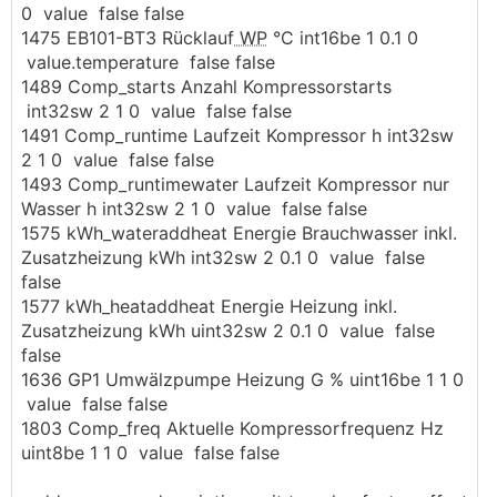
0 value false false
1475 EB101-BT3 Rücklauf
WP
°C int16be 1 0.1 0
value.temperature false false
1489 Comp_starts Anzahl Kompressorstarts
int32sw 2 1 0 value false false
1491 Comp_runtime Laufzeit Kompressor h int32sw
2 1 0 value false false
1493 Comp_runtimewater Laufzeit Kompressor nur
Wasser h int32sw 2 1 0 value false false
1575 kWh_wateraddheat Energie Brauchwasser inkl.
Zusatzheizung kWh int32sw 2 0.1 0 value false
false
1577 kWh_heataddheat Energie Heizung inkl.
Zusatzheizung kWh uint32sw 2 0.1 0 value false
false
1636 GP1 Umwälzpumpe Heizung G % uint16be 1 1 0
value false false
1803 Comp_freq Aktuelle Kompressorfrequenz Hz
uint8be 1 1 0 value false false