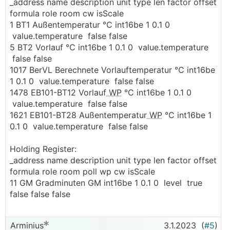
_address name description unit type len factor offset
formula role room cw isScale
1 BT1 Außentemperatur °C int16be 1 0.1 0
value.temperature false false
5 BT2 Vorlauf °C int16be 1 0.1 0 value.temperature
false false
1017 BerVL Berechnete Vorlauftemperatur °C int16be
1 0.1 0 value.temperature false false
1478 EB101-BT12 Vorlauf
WP
°C int16be 1 0.1 0
value.temperature false false
1621 EB101-BT28 Außentemperatur
WP
°C int16be 1
0.1 0 value.temperature false false
Holding Register:
_address name description unit type len factor offset
formula role room poll wp cw isScale
11 GM Gradminuten GM int16be 1 0.1 0 level true
false false false
Arminius
3.1.2023
(
#5
)