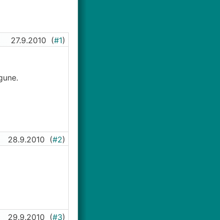
27.9.2010
(
#1
)
gune.
28.9.2010
(
#2
)
29.9.2010
(
#3
)