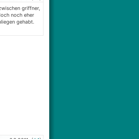
wischen griffner,
 doch noch eher
nliegen gehabt.