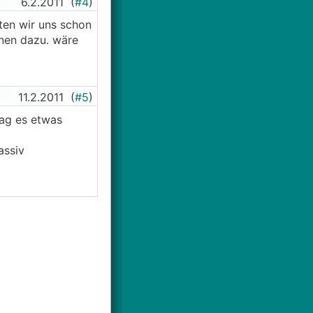
6.2.2011
(
#4
)
ten wir uns schon
onen dazu. wäre
11.2.2011
(
#5
)
lag es etwas
assiv