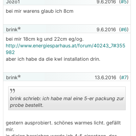
Jozo1
9.6.2016
(
#5
)
bei mir warens glaub ich 8cm
brink
9.6.2016
(
#6
)
bei mir 18cm kg und 22cm eg/og.
http://www.energiesparhaus.at/forum/40243_7#355
982
aber ich habe da die kwl installation drin.
brink
13.6.2016
(
#7
)
brink schrieb: ich habe mal eine 5-er packung zur
probe bestellt.
.
.
gestern ausprobiert. schönes warmes licht. gefällt
mir.