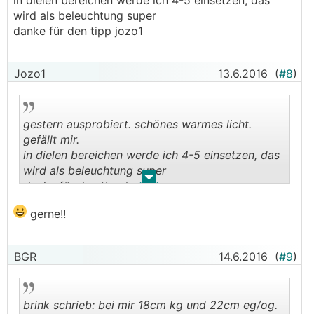
in dielen bereichen werde ich 4-5 einsetzen, das
wird als beleuchtung super
danke für den tipp jozo1
Jozo1
13.6.2016
(
#8
)
gestern ausprobiert. schönes warmes licht.
gefällt mir.
in dielen bereichen werde ich 4-5 einsetzen, das
wird als beleuchtung super
.
.
danke für den tipp jozo1
gerne!!
BGR
14.6.2016
(
#9
)
brink schrieb: bei mir 18cm kg und 22cm eg/og.