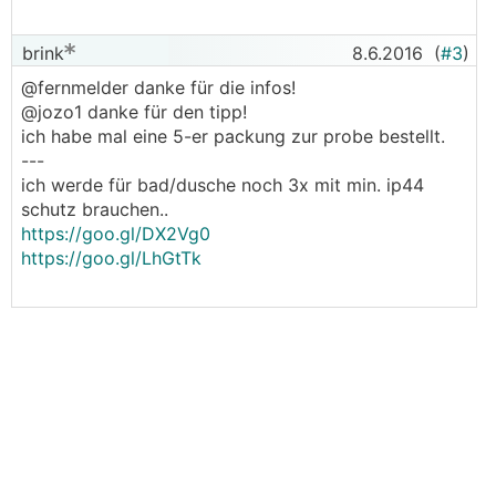
brink
8.6.2016
(
#3
)
@fernmelder danke für die infos!
@jozo1 danke für den tipp!
ich habe mal eine 5-er packung zur probe bestellt.
---
ich werde für bad/dusche noch 3x mit min. ip44
schutz brauchen..
https://goo.gl/DX2Vg0
https://goo.gl/LhGtTk