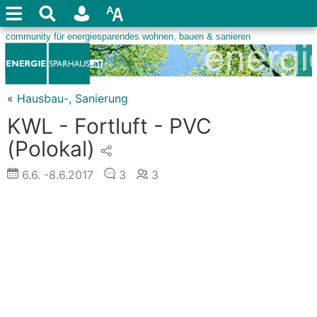
«
Hausbau-, Sanierung
KWL - Fortluft - PVC
(Polokal)
6.6.
-8.6.2017
3
3