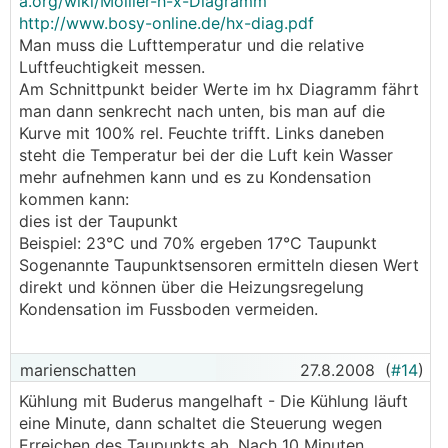
a.org/wiki/Mollier-h-x-Diagramm
http://www.bosy-online.de/hx-diag.pdf
Man muss die Lufttemperatur und die relative
Luftfeuchtigkeit messen.
Am Schnittpunkt beider Werte im hx Diagramm fährt
man dann senkrecht nach unten, bis man auf die
Kurve mit 100% rel. Feuchte trifft. Links daneben
steht die Temperatur bei der die Luft kein Wasser
mehr aufnehmen kann und es zu Kondensation
kommen kann:
dies ist der Taupunkt
Beispiel: 23°C und 70% ergeben 17°C Taupunkt
Sogenannte Taupunktsensoren ermitteln diesen Wert
direkt und können über die Heizungsregelung
Kondensation im Fussboden vermeiden.
marienschatten
27.8.2008
(
#14
)
Kühlung mit Buderus mangelhaft - Die Kühlung läuft
eine Minute, dann schaltet die Steuerung wegen
Erreichen des Taupunkts ab. Nach 10 Minuten