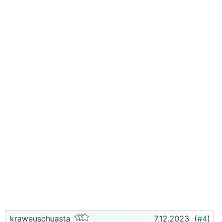
kraweuschuasta
7.12.2023
(
#4
)