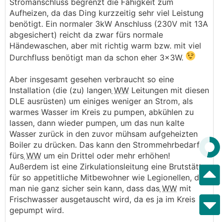
Stromanschluss begrenzt die Fähigkeit zum
Aufheizen, da das Ding kurzzeitig sehr viel Leistung
benötigt. Ein normaler 3kW Anschluss (230V mit 13A
abgesichert) reicht da zwar fürs normale
Händewaschen, aber mit richtig warm bzw. mit viel
Durchfluss benötigt man da schon eher 3x3W.
Aber insgesamt gesehen verbraucht so eine
Installation (die (zu) langen
WW
Leitungen mit diesen
DLE ausrüsten) um einiges weniger an Strom, als
warmes Wasser im Kreis zu pumpen, abkühlen zu
lassen, dann wieder pumpen, um das nun kalte
Wasser zurück in den zuvor mühsam aufgeheizten
Boiler zu drücken. Das kann den Strommehrbedarf
fürs
WW
um ein Drittel oder mehr erhöhen!
Außerdem ist eine Zirkulationsleitung eine Brutstätte
für so appetitliche Mitbewohner wie Legionellen, da
man nie ganz sicher sein kann, dass das
WW
mit
Frischwasser ausgetauscht wird, da es ja im Kreis
gepumpt wird.