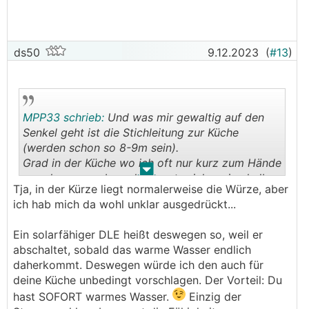
ds50
9.12.2023
(
#13
)
MPP33 schrieb:
Und was mir gewaltig auf den
Senkel geht ist die Stichleitung zur Küche
(werden schon so 8-9m sein).
Grad in der Küche wo ich oft nur kurz zum Hände
.
.
waschen warm brauch dauerts sicher eine halbe
Tja, in der Kürze liegt normalerweise die Würze, aber
Minute bis es warm wird (Armatur mit wenig
ich hab mich da wohl unklar ausgedrückt...
Durchfluss).
Im Endeffekt füll ich die Leitung immer mit
Ein solarfähiger DLE heißt deswegen so, weil er
Warmwasser und dreh wieder ab.
abschaltet, sobald das warme Wasser endlich
daherkommt. Deswegen würde ich den auch für
deine Küche unbedingt vorschlagen. Der Vorteil: Du
hast SOFORT warmes Wasser.
Einzig der