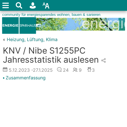
«
Heizung, Lüftung, Klima
KNV / Nibe S1255PC
Jahresstatistik auslesen
5.12.2023
-27.1.2025
24
9
3
Zusammenfassung