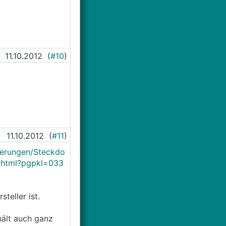
11.10.2012
(
#10
)
11.10.2012
(
#11
)
herungen/Steckdo
.html?pgpkl=033
teller ist.
hält auch ganz