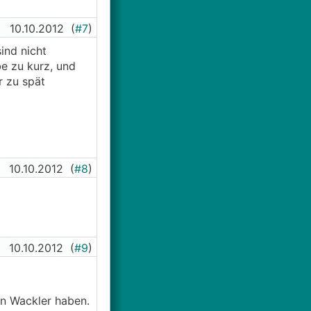
10.10.2012
(
#7
)
sind nicht
be zu kurz, und
r zu spät
10.10.2012
(
#8
)
10.10.2012
(
#9
)
n Wackler haben.