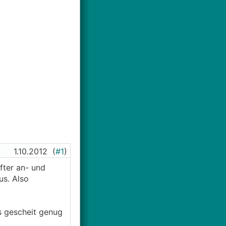
1.10.2012
(
#1
)
fter an- und
s. Also
ds gescheit genug