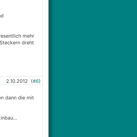
nd
wesentlich mehr
 Steckern dreht
2.10.2012
(
#6
)
n dann die mit
nbau...