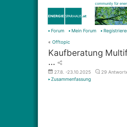
Forum
Mein Forum
Registriere
«
Offtopic
Kaufberatung Multi
…
27.8.
-23.10.2025
29
Antwort
Zusammenfassung