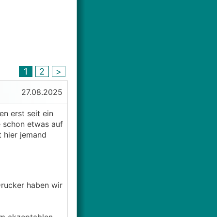
1
2
>
27.08.2025
n erst seit ein
e schon etwas auf
t hier jemand
Drucker haben wir