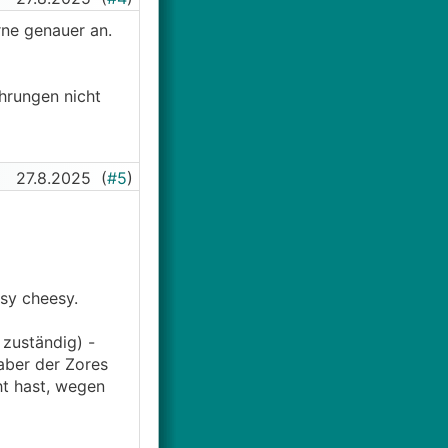
ne genauer an.
hrungen nicht
27.8.2025
(
#5
)
sy cheesy.
 zuständig) -
aber der Zores
ht hast, wegen