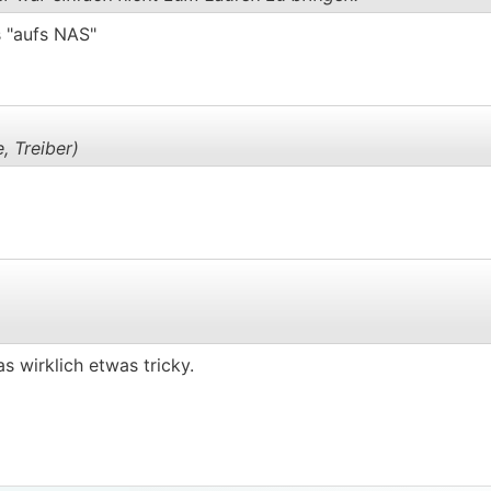
s "aufs NAS"
.
.
, Treiber)
.
.
as wirklich etwas tricky.
.
.