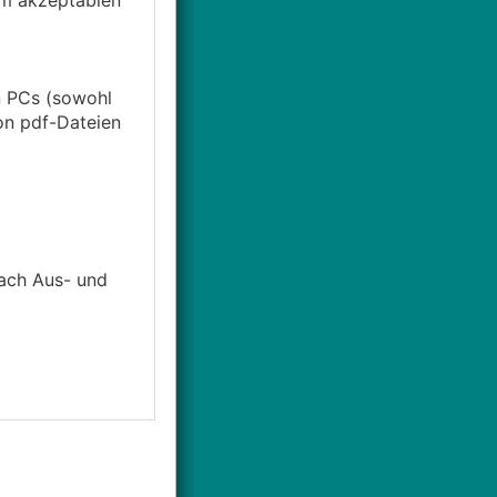
em akzeptablen
n PCs (sowohl
on pdf-Dateien
nach Aus- und