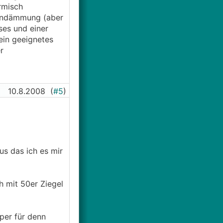
rmisch
nnendämmung (aber
ses und einer
ein geeignetes
r
10.8.2008
(
#5
)
us das ich es mir
h mit 50er Ziegel
per für denn