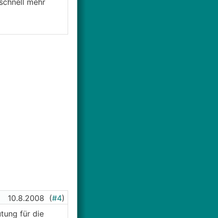
 schnell mehr
10.8.2008
(
#4
)
tung für die