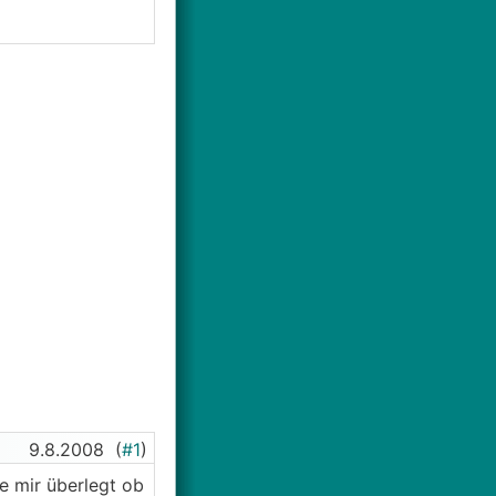
9.8.2008
(
#1
)
e mir überlegt ob