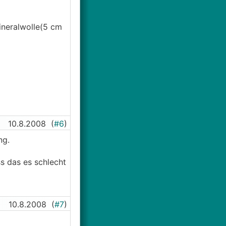
ineralwolle(5 cm
10.8.2008
(
#6
)
ng.
s das es schlecht
10.8.2008
(
#7
)