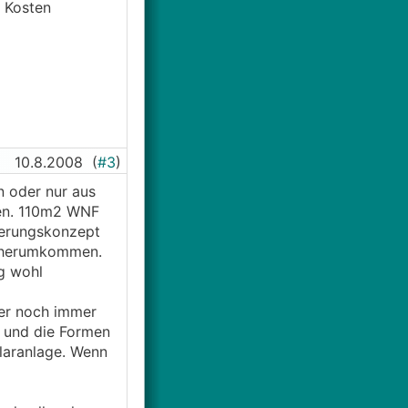
e Kosten
10.8.2008
(
#3
)
 oder nur aus
den. 110m2 WNF
ierungskonzept
t herumkommen.
g wohl
ber noch immer
 und die Formen
laranlage. Wenn