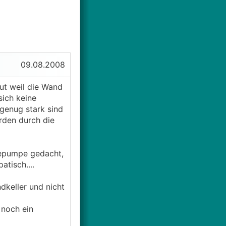
09.08.2008
ut weil die Wand
sich keine
genug stark sind
den durch die
mepumpe gedacht,
tisch....
ndkeller und nicht
noch ein