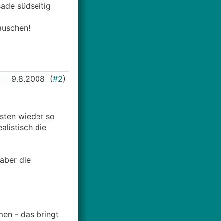
sade südseitig
auschen!
9.8.2008
(
#2
)
isten wieder so
alistisch die
 aber die
men - das bringt