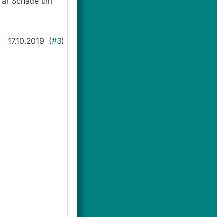
. ar Schade um
17.10.2019
(
#3
)