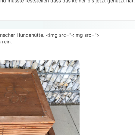
nd musste feststellen dass das keiner bis jetzt genutzt hat
inscher Hundehütte. <img src="<img src=">
 rein.