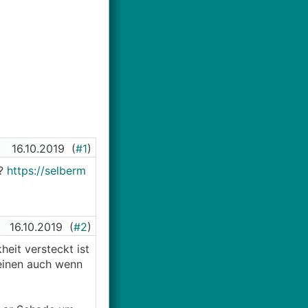
16.10.2019
(
#1
)
n?
https://selberm
16.10.2019
(
#2
)
eit versteckt ist
Beinen auch wenn