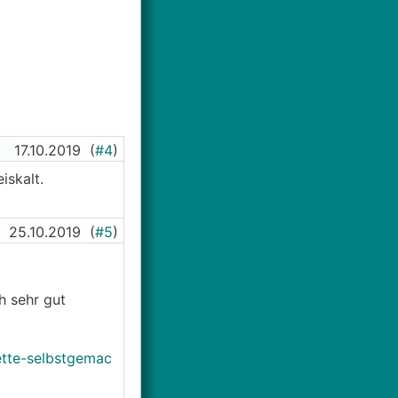
17.10.2019
(
#4
)
iskalt.
25.10.2019
(
#5
)
h sehr gut
ette-selbstgemac