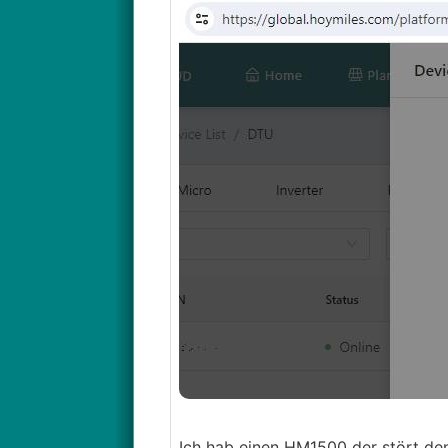
Ich hab einen HM1500 der stört de