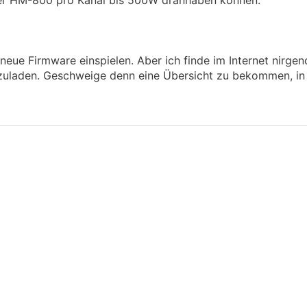
der HM-800 pro Kanal bis 500W dranhaben können.
neue Firmware einspielen. Aber ich finde im Internet nirge
rzuladen. Geschweige denn eine Übersicht zu bekommen, in