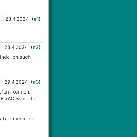
28.4.2024
(
#1
)
28.4.2024
(
#2
)
inde ich auch
29.4.2024
(
#3
)
efern können.
h DC/AC wandeln
b ich aber nie