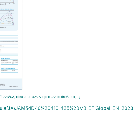
s/2023/03/Trinasolar-420W-specs02-onlineShop.jpg
odule/JA/JAM54D40%20410-435%20MB_BF_Global_EN_2023