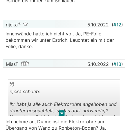
estrich bis runter zum Schlauch.
rijeka
5.10.2022
(
#12
)
Innenwände hatte ich nicht vor. Ja, PE-Folie
bekommen wir unter Estrich. Leuchtet ein mit der
Folie, danke.
MissT
5.10.2022
(
#13
)
rijeka schrieb:
Ihr habt ja alle auch Elektrorohre angehoben und
drunter gespachtelt, ist das dort notwendig?
.
.
Kommt der Estrich nicht dort auch noch hin und
Ich nehme an, Du meinst die Elektrorohre am
verschließt? Oder ist der Estrich als luftdichte
Übergang von Wand zu Rohbeton-Boden? Ja,
Ebene ungeeignet?