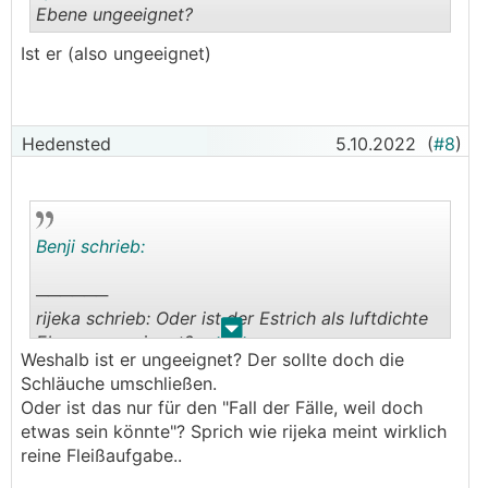
Ebene ungeeignet?
Ist er (also ungeeignet)
.
.
Hedensted
5.10.2022
(
#8
)
Benji schrieb:
──────
rijeka schrieb: Oder ist der Estrich als luftdichte
.
.
Ebene ungeeignet?
Weshalb ist er ungeeignet? Der sollte doch die
───────────────
Schläuche umschließen.
Oder ist das nur für den "Fall der Fälle, weil doch
Ist er (also ungeeignet)
etwas sein könnte"? Sprich wie rijeka meint wirklich
reine Fleißaufgabe..