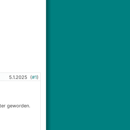
5.1.2025
(
#1
)
lter geworden.