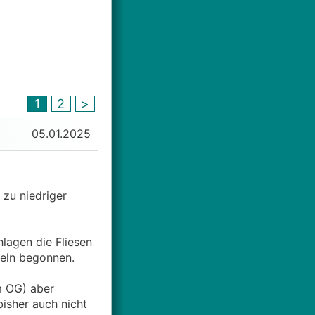
1
2
>
05.01.2025
zu niedriger
hlagen die Fliesen
meln begonnen.
m OG) aber
bisher auch nicht