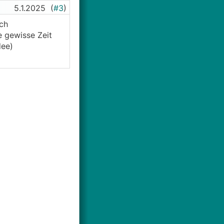
5.1.2025
(
#3
)
ch
e gewisse Zeit
dee)