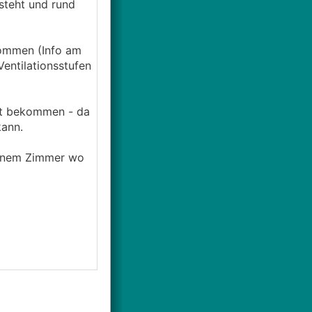
steht und rund
ommen (Info am
Ventilationsstufen
rät bekommen - da
kann.
einem Zimmer wo