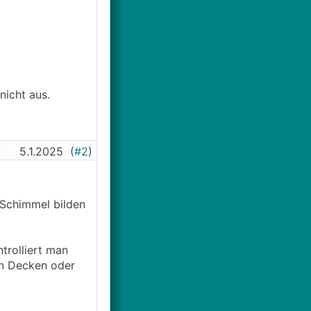
nicht aus.
5.1.2025
(
#2
)
 Schimmel bilden
trolliert man
an Decken oder