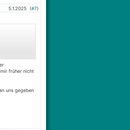
5.1.2025
(
#7
)
er
ir früher nicht
 man uns gegeben