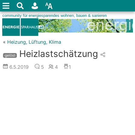
«
Heizung, Lüftung, Klima
Heizlastschätzung
·gelöst·
6.5.2019
5
4
1