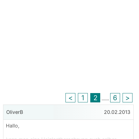
<
1
2
6
>
...
...
OliverB
20.02.2013
Hallo,