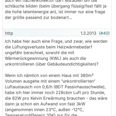
auch ein flächenkollektor darf eisradien um die
schläuche bilden (beim übergang flüssig/fest fällt ja
die hohe latentenergie an), ist immer nur eine frage
der größe passend zur bodenart...
http
1.3.2013
(
#40
)
Ich habe hier auch eine Frage, und zwar, wie werden
die Lüftungsverluste beim Heizwärmebedarf
ungefähr berechnet, sowohl die mit
Wärmerückgewinnung (KWL) als auch die
unkontrollieren (über Gebäudeundichtigkeiten)?
Wenn ich nämlich von einem Haus mit 380m³
Volumen ausgehe mit einem "unkontrollierten"
Luftaustausch von 0,6/h (BDT Passivhausschwelle),
habe ich hier immer noch 228cbm Luft pro Stunde,
die 82W pro Kelvin Erwärmung brauchen - das wäre
dann ja schon ein Aufwand von fast 3kW
(angenommen innen 23°C, außen -12°C,
Temperaturdifferenz 35K) nur für die