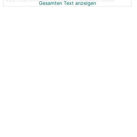
kann man eine Heizlastberechnung auch selber
Gesamten Text anzeigen
machen? Geht das halbwegs einfach?
Ich habe mit 3 Installateuren gesprochen, einer
davon hat mir eine
WP
mit 4kW angeboten, die
anderen beiden 7-8kW!
Wie kann ich herausfinden was nun stimmt? Der
Unterschied ist doch sehr heftig!
Wir haben insgesamt 227m² WNFL und eine EKZ von
23,6.
Grüße
Oliver