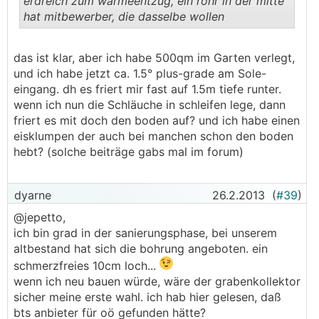
erdreich zum wärmeentzug, ein rohr in der mitte
hat mitbewerber, die dasselbe wollen
.
.
das ist klar, aber ich habe 500qm im Garten verlegt,
und ich habe jetzt ca. 1.5° plus-grade am Sole-
eingang. dh es friert mir fast auf 1.5m tiefe runter.
wenn ich nun die Schläuche in schleifen lege, dann
friert es mit doch den boden auf? und ich habe einen
eisklumpen der auch bei manchen schon den boden
hebt? (solche beiträge gabs mal im forum)
dyarne
26.2.2013
(
#39
)
@jepetto,
ich bin grad in der sanierungsphase, bei unserem
altbestand hat sich die bohrung angeboten. ein
schmerzfreies 10cm loch...
wenn ich neu bauen würde, wäre der grabenkollektor
sicher meine erste wahl. ich hab hier gelesen, daß
bts anbieter für oö gefunden hätte?