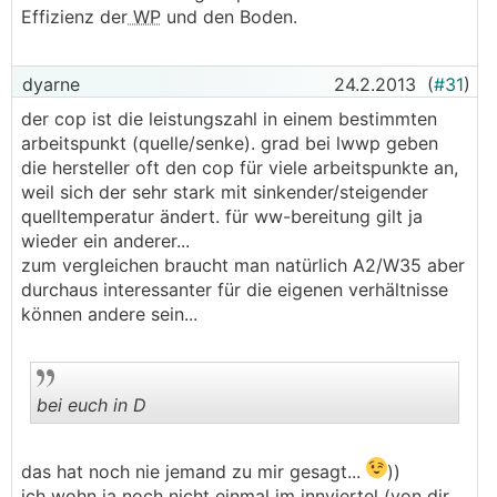
Effizienz der
WP
und den Boden.
dyarne
24.2.2013
(
#31
)
der cop ist die leistungszahl in einem bestimmten
arbeitspunkt (quelle/senke). grad bei lwwp geben
die hersteller oft den cop für viele arbeitspunkte an,
weil sich der sehr stark mit sinkender/steigender
quelltemperatur ändert. für ww-bereitung gilt ja
wieder ein anderer...
zum vergleichen braucht man natürlich A2/W35 aber
durchaus interessanter für die eigenen verhältnisse
können andere sein...
bei euch in D
das hat noch nie jemand zu mir gesagt...
))
.
.
ich wohn ja noch nicht einmal im innviertel (von dir