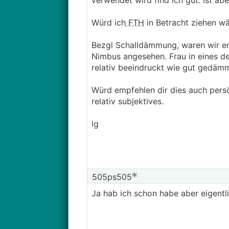
verwendet wird find ich gut. Ist ab
Würd ich
FTH
in Betracht ziehen wä
Bezgl Schalldämmung, waren wir er
Nimbus angesehen. Frau in eines de
relativ beeindruckt wie gut gedämm
Würd empfehlen dir dies auch pers
relativ subjektives.
lg
505ps505
Ja hab ich schon habe aber eigentl