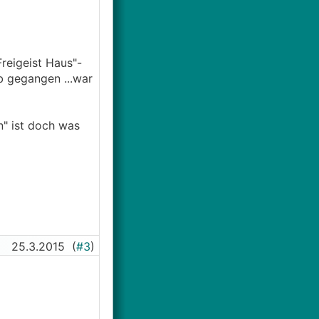
reigeist Haus"-
b gegangen ...war
" ist doch was
25.3.2015
(
#3
)