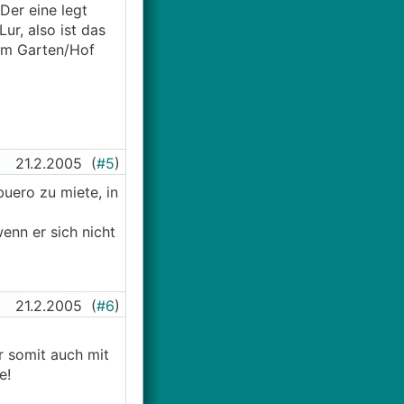
Der eine legt
ur, also ist das
 im Garten/Hof
21.2.2005
(
#5
)
buero zu miete, in
wenn er sich nicht
21.2.2005
(
#6
)
r somit auch mit
e!