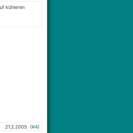
uf kühleren
21.2.2005
(
#4
)