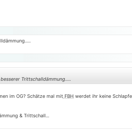
.
.
lldämmung.....
besserer Trittschalldämmung.....
men im OG? Schätze mal mit
FBH
werdet ihr keine Schlapf
.
.
ämmung & Trittschall...