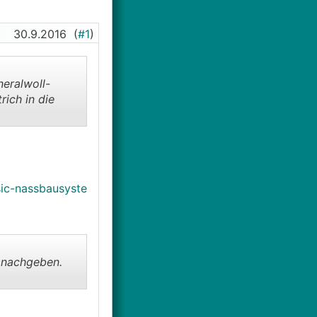
30.9.2016
(
#1
)
neralwoll-
ich in die
sic-nassbausyste
l nachgeben.