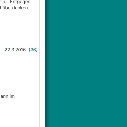
in... Entgegen
 überdenken...
22.3.2016
(
#6
)
Dann im