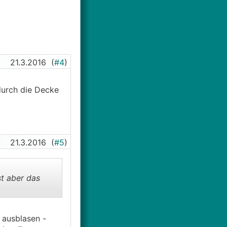
21.3.2016
(
#4
)
durch die Decke
21.3.2016
(
#5
)
st aber das
 ausblasen -