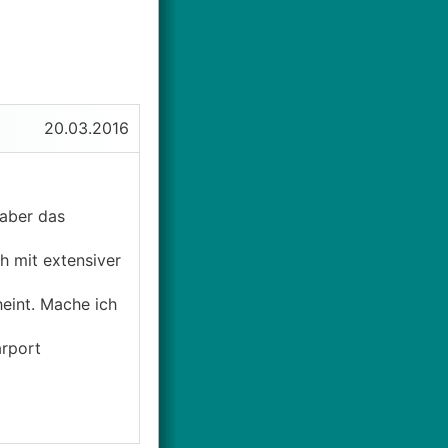
20.03.2016
 aber das
h mit extensiver
eint. Mache ich
arport