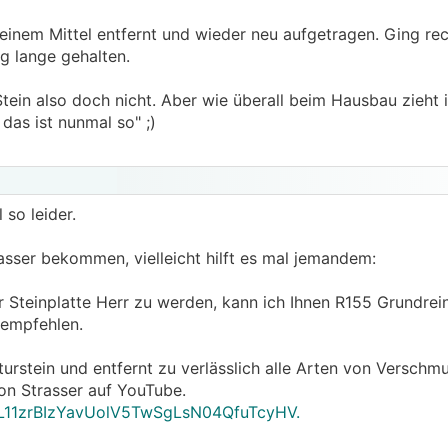
einem Mittel entfernt und wieder neu aufgetragen. Ging rech
ig lange gehalten.
tein also doch nicht. Aber wie überall beim Hausbau zieht 
das ist nunmal so" ;)
 so leider.
asser bekommen, vielleicht hilft es mal jemandem:
Steinplatte Herr zu werden, kann ich Ihnen R155 Grundrei
 empfehlen.
aturstein und entfernt zu verlässlich alle Arten von Verschm
on Strasser auf YouTube.
t=PL11zrBIzYavUolV5TwSgLsN04QfuTcyHV.