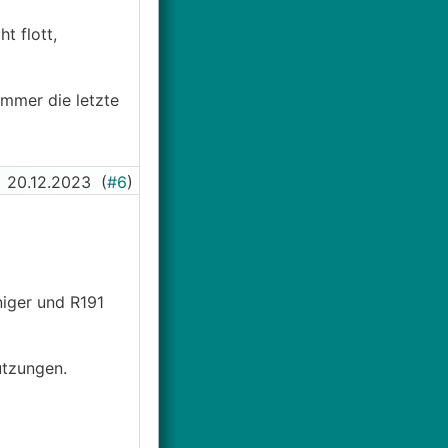
t flott,
immer die letzte
20.12.2023
(
#6
)
niger und R191
utzungen.