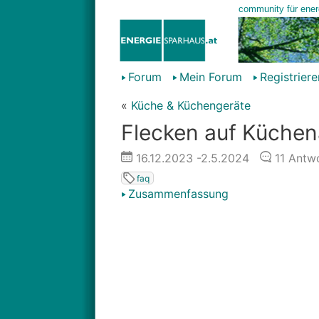
Forum
Mein Forum
Registriere
«
Küche & Küchengeräte
Flecken auf Küchena
16.12.2023
-2.5.2024
11
Antwo
faq
Zusammenfassung