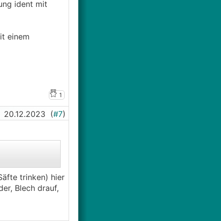
ung ident mit
it einem
1
20.12.2023
(
#7
)
äfte trinken) hier
er, Blech drauf,