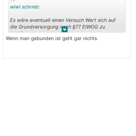
wiwi schrieb:
Es wäre eventuell einen Versuch Wert sich auf
die Grundversorgung nach §77 ElWOG zu
.
.
berufen:
Wenn man gebunden ist geht gar nichts.
https://www.evn.at/home/grundversorgung
Dass der Antrag einen Nachweis der Ablehnung
eines anderen Energielieferanten beinhalten muss
geben mMn weder das ElWOG noch die AGBs der
EVN her. Ich kann mich aber auch täuschen.