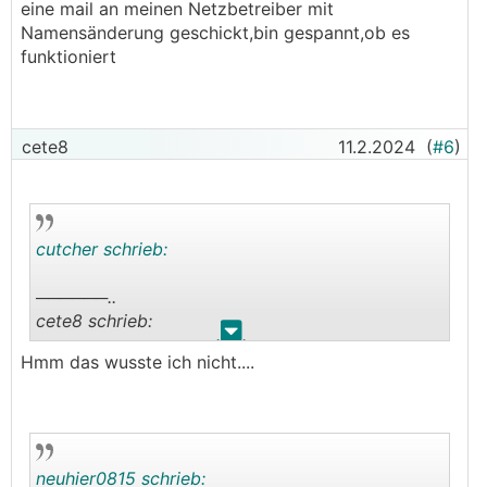
eine mail an meinen Netzbetreiber mit
Namensänderung geschickt,bin gespannt,ob es
funktioniert
cete8
11.2.2024
(
#6
)
cutcher schrieb:
──────..
cete8 schrieb:
.
.
Hmm das wusste ich nicht....
──────..
wiwi schrieb:
Es wäre eventuell einen Versuch Wert sich auf
die Grundversorgung nach §77 ElWOG zu
neuhier0815 schrieb: