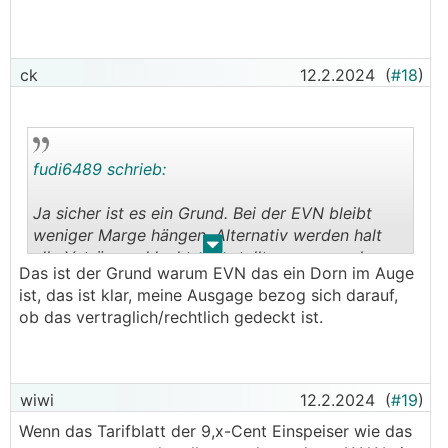
ck
12.2.2024
(
#18
)
fudi6489 schrieb:
Ja sicher ist es ein Grund. Bei der EVN bleibt
weniger Marge hängen. Alternativ werden halt
.
.
alle Veträge schlechter gestellt, wovon auch
Das ist der Grund warum EVN das ein Dorn im Auge
niemand etwas hat.
ist, das ist klar, meine Ausgage bezog sich darauf,
ob das vertraglich/rechtlich gedeckt ist.
wiwi
12.2.2024
(
#19
)
Wenn das Tarifblatt der 9,x-Cent Einspeiser wie das