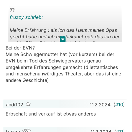
fruzzy schrieb:
Meine Erfahrung : als ich das Haus meines Opas
geerbt habe und ich evn bekannt gab das ich der
.
.
rechtmäßige Erbe bin wurde ich drauf
Bei der EVN?
hingewiesen das ich dadurch seinen Vertrag erbe
Meine Schwiegermutter hat (vor kurzem) bei der
und mich auch an die Bindungen halten muss.
EVN beim Tod des Schwiegervaters genau
umgekehrte Erfahrungen gemacht (dilettantisches
und menschenunwürdiges Theater, aber das ist eine
andere Geschichte)
andi102
11.2.2024
(
#10
)
Erbschaft und verkauf ist etwas anderes
fruzzy
11.2.2024
(
#11
)