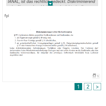
IANAL, ist das rechtlich gedeckt. Diskriminierend
.
.
oder überraschend ist es auch nicht, da die
Bedingungen ja vorher bekannt waren, es gilt
fyi
Vertragsfreiheit.
1
1
2
>