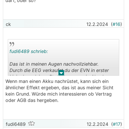
darf, oder so?
ck
12.2.2024
(
#16
)
fudi6489 schrieb:
Das ist in meinen Augen nachvollziehbar.
Durch die EEG verkaufst du der EVN in erster
.
.
Linie dann deinen Strom wenn wenig Abnehmer
Wenn man einen Akku nachrüstet, kann sich ein
verfügbar sind.
ähnlicher Effekt ergeben, das ist aus meiner Sicht
Die EVN muss dann eventuell zu Zeiten wo deine
kein Grund. Würde mich interessieren ob Vertrag
EEG Strom von dir abnimmt selbst zukaufen, und
oder AGB das hergeben.
in Zeiten wo du an die EVN verkaufst diesen
billig weiterbringen.
fudi6489
12.2.2024
(
#17
)