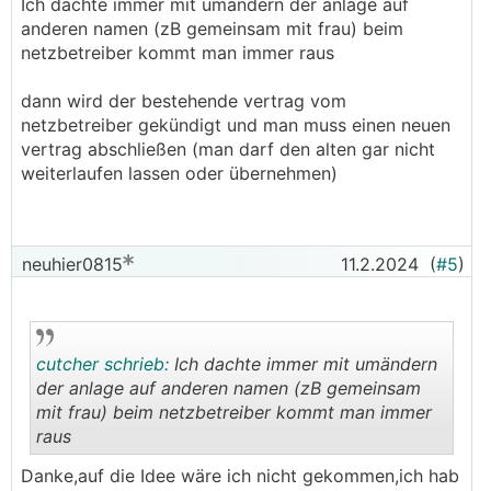
Ich dachte immer mit umändern der anlage auf
Es wäre eventuell einen Versuch Wert sich auf
anderen namen (zB gemeinsam mit frau) beim
die Grundversorgung nach §77 ElWOG zu
netzbetreiber kommt man immer raus
berufen:
dann wird der bestehende vertrag vom
https://www.evn.at/home/grundversorgung
netzbetreiber gekündigt und man muss einen neuen
vertrag abschließen (man darf den alten gar nicht
Dass der Antrag einen Nachweis der Ablehnung
weiterlaufen lassen oder übernehmen)
eines anderen Energielieferanten beinhalten muss
geben mMn weder das ElWOG noch die AGBs der
EVN her. Ich kann mich aber auch täuschen.
───────────────
neuhier0815
11.2.2024
(
#5
)
Wenn man gebunden ist geht gar nichts.
cutcher schrieb:
Ich dachte immer mit umändern
der anlage auf anderen namen (zB gemeinsam
mit frau) beim netzbetreiber kommt man immer
raus
.
.
Danke,auf die Idee wäre ich nicht gekommen,ich hab