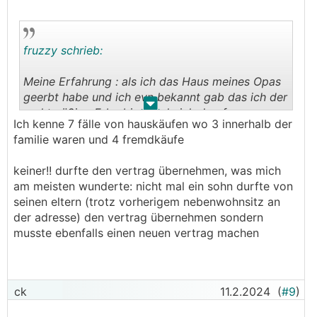
fruzzy schrieb:
Meine Erfahrung : als ich das Haus meines Opas
geerbt habe und ich evn bekannt gab das ich der
.
.
rechtmäßige Erbe bin wurde ich drauf
Ich kenne 7 fälle von hauskäufen wo 3 innerhalb der
hingewiesen das ich dadurch seinen Vertrag erbe
familie waren und 4 fremdkäufe
und mich auch an die Bindungen halten muss.
keiner!! durfte den vertrag übernehmen, was mich
am meisten wunderte: nicht mal ein sohn durfte von
seinen eltern (trotz vorherigem nebenwohnsitz an
der adresse) den vertrag übernehmen sondern
musste ebenfalls einen neuen vertrag machen
ck
11.2.2024
(
#9
)