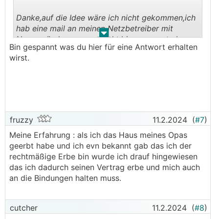
berufen:
Danke,auf die Idee wäre ich nicht gekommen,ich
https://www.evn.at/home/grundversorgung
hab eine mail an meinen Netzbetreiber mit
.
.
Namensänderung geschickt,bin gespannt,ob es
Dass der Antrag einen Nachweis der Ablehnung
Bin gespannt was du hier für eine Antwort erhalten
funktioniert
eines anderen Energielieferanten beinhalten muss
wirst.
geben mMn weder das ElWOG noch die AGBs der
EVN her. Ich kann mich aber auch täuschen.
───────────────
Wenn man gebunden ist geht gar nichts.
───────────────
fruzzy
11.2.2024
(
#7
)
Meine Erfahrung : als ich das Haus meines Opas
Ich dachte immer mit umändern der anlage auf
geerbt habe und ich evn bekannt gab das ich der
anderen namen (zB gemeinsam mit frau) beim
rechtmäßige Erbe bin wurde ich drauf hingewiesen
netzbetreiber kommt man immer raus
das ich dadurch seinen Vertrag erbe und mich auch
an die Bindungen halten muss.
dann wird der bestehende vertrag vom
netzbetreiber gekündigt und man muss einen
neuen vertrag abschließen (man darf den alten
cutcher
11.2.2024
(
#8
)
gar nicht weiterlaufen lassen oder übernehmen)