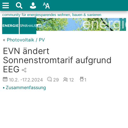
«
Photovoltaik / PV
EVN ändert
Sonnenstromtarif aufgrund
EEG
10.2.
-17.2.2024
29
12
1
Zusammenfassung