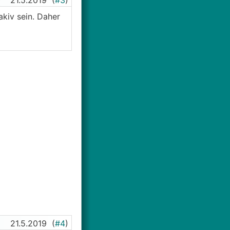
21.5.2019
(
#3
)
akiv sein. Daher
21.5.2019
(
#4
)