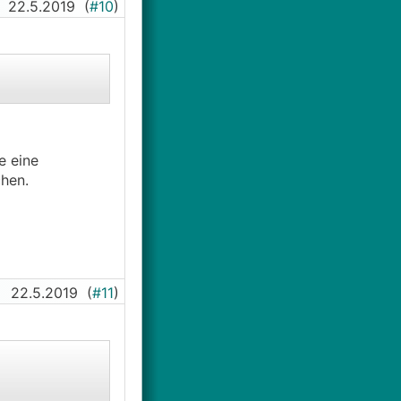
22.5.2019
(
#10
)
e eine
chen.
22.5.2019
(
#11
)