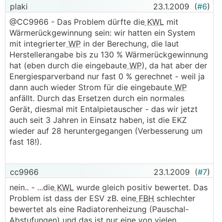
plaki
23.1.2009
(
#6
)
@CC9966 - Das Problem dürfte die
KWL
mit
Wärmerückgewinnung sein: wir hatten ein System
mit integrierter
WP
in der Berechung, die laut
Herstellerangabe bis zu 130 % Wärmerückgewinnung
hat (eben durch die eingebaute
WP
), da hat aber der
Energiesparverband nur fast 0 % gerechnet - weil ja
dann auch wieder Strom für die eingebaute
WP
anfällt. Durch das Ersetzen durch ein normales
Gerät, diesmal mit Entalpietauscher - das wir jetzt
auch seit 3 Jahren in Einsatz haben, ist die EKZ
wieder auf 28 heruntergegangen (Verbesserung um
fast 18!).
cc9966
23.1.2009
(
#7
)
nein.. - ...die
KWL
wurde gleich positiv bewertet. Das
Problem ist dass der ESV zB. eine
FBH
schlechter
bewertet als eine Radiatorenheizung (Pauschal-
Abstufungen) und das ist nur eine von vielen