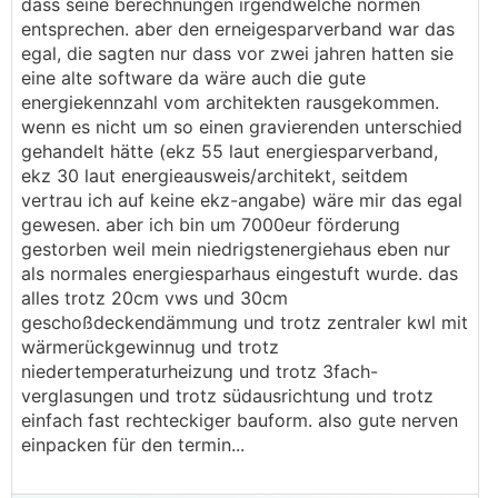
dass seine berechnungen irgendwelche normen
entsprechen. aber den erneigesparverband war das
egal, die sagten nur dass vor zwei jahren hatten sie
eine alte software da wäre auch die gute
energiekennzahl vom architekten rausgekommen.
wenn es nicht um so einen gravierenden unterschied
gehandelt hätte (ekz 55 laut energiesparverband,
ekz 30 laut energieausweis/architekt, seitdem
vertrau ich auf keine ekz-angabe) wäre mir das egal
gewesen. aber ich bin um 7000eur förderung
gestorben weil mein niedrigstenergiehaus eben nur
als normales energiesparhaus eingestuft wurde. das
alles trotz 20cm vws und 30cm
geschoßdeckendämmung und trotz zentraler kwl mit
wärmerückgewinnug und trotz
niedertemperaturheizung und trotz 3fach-
verglasungen und trotz südausrichtung und trotz
einfach fast rechteckiger bauform. also gute nerven
einpacken für den termin...