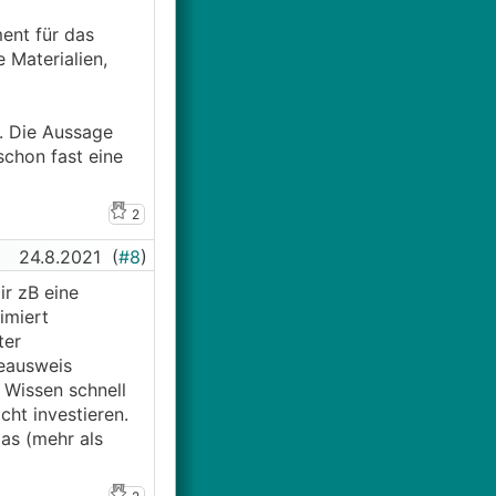
ent für das
 Materialien,
g. Die Aussage
schon fast eine
2
24.8.2021
(
#8
)
r zB eine
imiert
ter
ieausweis
 Wissen schnell
cht investieren.
as (mehr als