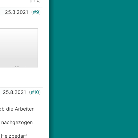
2
25.8.2021
(
#9
)
ument für das
ne Materialien,
25.8.2021
(
#10
)
ung. Die Aussage
t schon fast
ob die Arbeiten
ch nachgezogen
 Heizbedarf