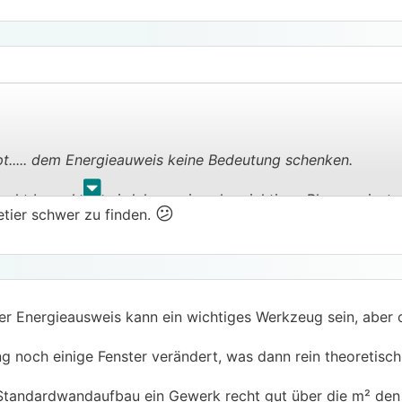
pt..... dem Energieauweis keine Bedeutung schenken.
.
.
rekt berechnet wird, kann ein sehr wichtiges Planungsinstr
😕
etier schwer zu finden.
Baumfirma kalkuliert ihn und anhand dessen kann man einzel
der Planung optimieren.
gentlich die einzige sinnvolle Quelle für eine Dimensionier
n wir immer so gemacht" oder "unserer Erfahrung nach" is
der Energieausweis kann ein wichtiges Werkzeug sein, aber 
g noch einige Fenster verändert, was dann rein theoretis
m Standardwandaufbau ein Gewerk recht gut über die m² den