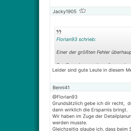
Jacky1905
Florian93 schrieb:
Einer der größten Fehler überhau
Der Energieausweis, sofern er kor
Leider sind gute Leute in diesem M
zukünftige Haus sein. Eine gute 
Fenster, Dämmung noch während 
Benni41
Vorallem für die Heizunsanlage ei
@Florian93
von Heizungsbauern ala "das habe
Grundsätzlich gebe ich dir recht, 
eine Garantie für Pfusch....
dann wirklich die Ersparnis bringt.
Wir haben im Zuge der Detailplanun
werden musste.
Gleichzeitig glaube ich, dass bei