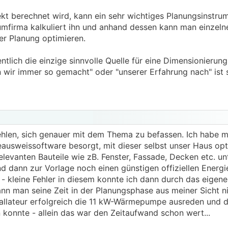
ekt berechnet wird, kann ein sehr wichtiges Planungsinstrum
umfirma kalkuliert ihn und anhand dessen kann man einzelne
r Planung optimieren.
ntlich die einzige sinnvolle Quelle für eine Dimensionierun
wir immer so gemacht" oder "unserer Erfahrung nach" ist 
hlen, sich genauer mit dem Thema zu befassen. Ich habe mi
eausweissoftware besorgt, mit dieser selbst unser Haus opt
levanten Bauteile wie zB. Fenster, Fassade, Decken etc. un
d dann zur Vorlage noch einen günstigen offiziellen Energ
kleine Fehler in diesem konnte ich dann durch das eigene
kann man seine Zeit in der Planungsphase aus meiner Sicht ni
tallateur erfolgreich die 11 kW-Wärmepumpe ausreden und d
konnte - allein das war den Zeitaufwand schon wert...