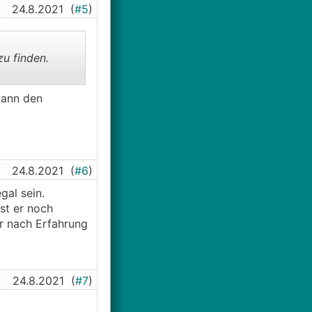
24.8.2021
(
#5
)
u finden.
dann den
24.8.2021
(
#6
)
gal sein.
st er noch
er nach Erfahrung
24.8.2021
(
#7
)