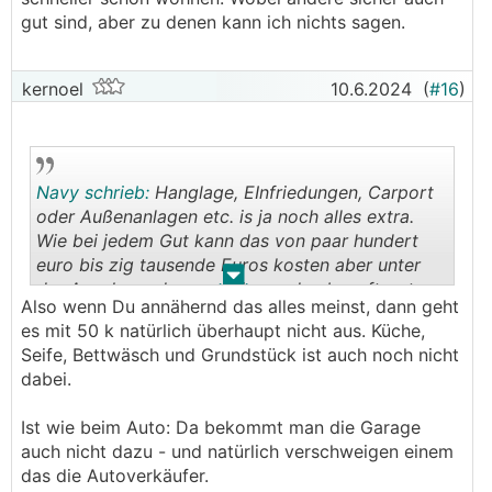
gut sind, aber zu denen kann ich nichts sagen.
kernoel
10.6.2024
(
#16
)
Navy schrieb:
Hanglage, EInfriedungen, Carport
oder Außenanlagen etc. is ja noch alles extra.
Wie bei jedem Gut kann das von paar hundert
euro bis zig tausende Euros kosten aber unter
.
.
der Annahme, dass man jemanden beauftragt
Also wenn Du annähernd das alles meinst, dann geht
und halbwegs Durchschnittswerte annimmt kann
es mit 50 k natürlich überhaupt nicht aus. Küche,
sich das unter 50k bei keinem Projekt ausgehen
Seife, Bettwäsch und Grundstück ist auch noch nicht
und das verschweigen die
FTH
Verkäufer
dabei.
natürlich gerne auch mal. Wer sich hier in diesem
Forum erkundigt macht meistens nicht alles aus
Ist wie beim Auto: Da bekommt man die Garage
eigenem zum Slebstkostenpreis, deshalb würde
auch nicht dazu - und natürlich verschweigen einem
ich das mal so annehmen :)
das die Autoverkäufer.