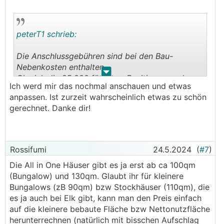
zahlen, also jedes Medium für sich bekommt von
dir noch mal Kohle.
Beispiel von mir aus 2010/11:
peterT1 schrieb:
Strom € 2,5k
Wasser € 3,5k
Die Anschlussgebühren sind bei den Bau-
Kanal € 6,0k
Nebenkosten enthalten.
wobei alle ausnahmslos am Grundstück
.
.
Ob sich die 25.000 für diese Position ausgehen,
anliegend waren. Somit musste ich die
Ich werd mir das nochmal anschauen und etwas
hängt von den Mengen für
öffentliche Fläche nicht angreifen, wenn der
anpassen. Ist zurzeit wahrscheinlich etwas zu schön
Entwässerungsarbeiten, Aufschüttung,
Stromkasten beim Nachbarn steht bezahlst die
gerechnet. Danke dir!
Aushubverfuhr ab.
Grabung am Gehsteig zu deiner Parzelle auch
noch du.
Alle Werte aus dem Gedächtnis heraus und
Rossifumi
24.5.2024
(
#7
)
gerundet... trotzdem warens vor >10 Jahren
Die All in One Häuser gibt es ja erst ab ca 100qm
schon € 12k und günstiger ist seit damals nichts
(Bungalow) und 130qm. Glaubt ihr für kleinere
geworden...
Bungalows (zB 90qm) bzw Stockhäuser (110qm), die
es ja auch bei Elk gibt, kann man den Preis einfach
auf die kleinere bebaute Fläche bzw Nettonutzfläche
herunterrechnen (natürlich mit bisschen Aufschlag