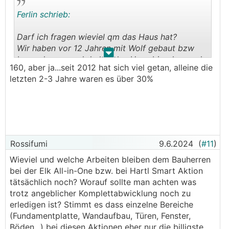
ausgewählten Häuser Aktionen?
Ferlin schrieb:
Darf ich fragen wieviel qm das Haus hat?
Wir haben vor 12 Jahren mit Wolf gebaut bzw
.
.
bauen lassen und da hat das Haus bisschen mehr
160, aber ja...seit 2012 hat sich viel getan, alleine die
als die Hälfte von euch gekostet und da wäre Elk
letzten 2-3 Jahre waren es über 30%
um einiges günstiger gewesen, sind die Preise
sooo brutal explodiert...?
LG
Rossifumi
9.6.2024
(
#11
)
Wieviel und welche Arbeiten bleiben dem Bauherren
bei der Elk All-in-One bzw. bei Hartl Smart Aktion
tätsächlich noch? Worauf sollte man achten was
trotz angeblicher Komplettabwicklung noch zu
erledigen ist? Stimmt es dass einzelne Bereiche
(Fundamentplatte, Wandaufbau, Türen, Fenster,
Böden,..) bei diesen Aktionen eher nur die billigste