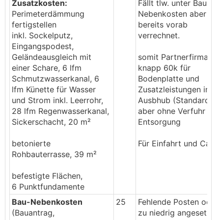
Zusatzkosten:
Fällt tlw. unter Bau-
Wärmepumpe (direkt mit Strom)
Perimeterdämmung
Nebenkosten aber wi
RDS Durchführungen
fertigstellen
bereits vorab
Aushub wegführen ...
inkl. Sockelputz,
verrechnet.
Eingangspodest,
Wir waren mit der Abwicklung grundsätzlich sehr
Geländeausgleich mit
somit Partnerfirma
zufrieden, paar Sachen gibt's natürlich immer.
einer Schare, 6 lfm
knapp 60k für
Müsste mal nachrechnen aber geschätzt waren
Schmutzwasserkanal, 6
Bodenplatte und
das (ohne Nebenkosten Grundstück (Spesen
lfm Künette für Wasser
Zusatzleistungen inkl.
Bauverfahren, Notar etc., Aufschlieung,
und Strom inkl. Leerrohr,
Ausbhub (Standard)
Gemeindegebühren/Anschlussgebühren an
28 lfm Regenwasserkanal,
aber ohne Verfuhr un
Gemeinde), zusammen grob 15% on top.
Sickerschacht, 20 m²
Entsorgung
betonierte
Für Einfahrt und Carp
Rohbauterrasse, 39 m²
befestigte Flächen,
6 Punktfundamente
Bau-Nebenkosten
25
Fehlende Posten oder
(Bauantrag,
zu niedrig angesetzt?