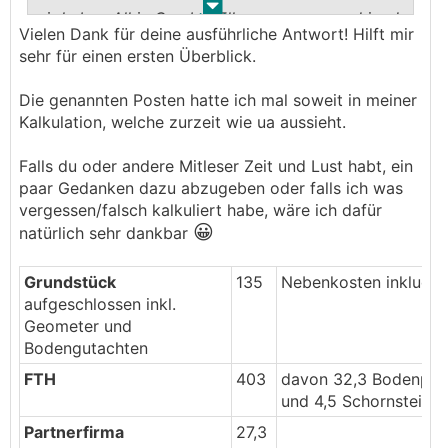
.
.
wir haben All in One bei Elk genommen und ja, da
Vielen Dank für deine ausführliche Antwort! Hilft mir
kommen noch ein paar Posten dazu. Ich zähl mal
sehr für einen ersten Überblick.
ein paar Punkte auf, die wir teilweise am Radar
hatten, tlw. nicht.
Die genannten Posten hatte ich mal soweit in meiner
Kalkulation, welche zurzeit wie ua aussieht.
Lage- und Höhenplan vom Grundstück
(Geimeter)
Falls du oder andere Mitleser Zeit und Lust habt, ein
Baustrom und Bauwasser (is klar) und dann nat.
paar Gedanken dazu abzugeben oder falls ich was
Anschlusskosten (Netz...)
vergessen/falsch kalkuliert habe, wäre ich dafür
Nebenkosten für Unterbau/Bodenplatte (im AiO
😀
natürlich sehr dankbar
Paket ist wirklich nur die Herstellung der
Bodenplatte dabei mit Basisleitungen, kein
Grundstück
Anschluss an Kanal, keine Putzschächte, keine
135
Nebenkosten inkludie
aufgeschlossen inkl.
Erdarbeiten für Anschlussleistungen oder
Geometer und
Schüttung/Baustraße am Grundstück etc.)
Bodengutachten
Bemusterung und Extras (bei uns Aufpreis für
schöneres Parkett, Verkleben, bessere Türen,
FTH
403
davon 32,3 Bodenplat
Kamin, Trittstufen am Dach für Kaminkehrer, paar
und 4,5 Schornstein
Küchendetails, Revisionstür beim E-Verteiler ...)
Partnerfirma
27,3
Ausheizen Estrich vor Installation der