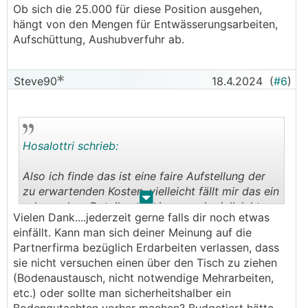
Ob sich die 25.000 für diese Position ausgehen,
hängt von den Mengen für Entwässerungsarbeiten,
Aufschüttung, Aushubverfuhr ab.
Steve90
18.4.2024
(
#6
)
Hosalottri schrieb:
Also ich finde das ist eine faire Aufstellung der
zu erwartenden Kosten, vielleicht fällt mir das ein
.
.
oder andere Detail noch ein was wir vielleicht
Vielen Dank....jederzeit gerne falls dir noch etwas
besser überlegt hätten sollen.
einfällt. Kann man sich deiner Meinung auf die
Partnerfirma bezüglich Erdarbeiten verlassen, dass
sie nicht versuchen einen über den Tisch zu ziehen
(Bodenaustausch, nicht notwendige Mehrarbeiten,
etc.) oder sollte man sicherheitshalber ein