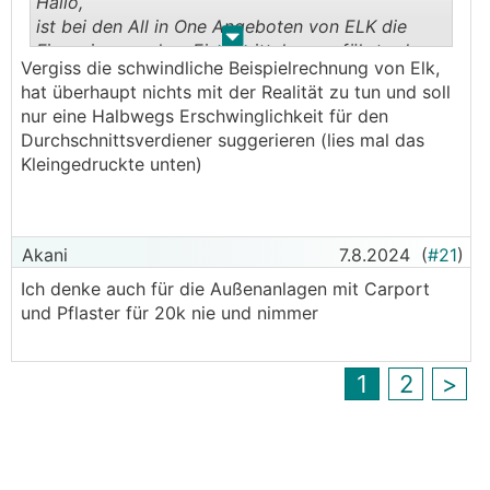
Hallo,
ist bei den All in One Angeboten von ELK die
.
.
Finanzierung ohne Eigenmitteln angeführt oder
Vergiss die schwindliche Beispielrechnung von Elk,
wie ist das zu verstehen?
hat überhaupt nichts mit der Realität zu tun und soll
nur eine Halbwegs Erschwinglichkeit für den
Durchschnittsverdiener suggerieren (lies mal das
Kleingedruckte unten)
Akani
7.8.2024
(
#21
)
Ich denke auch für die Außenanlagen mit Carport
und Pflaster für 20k nie und nimmer
1
2
>