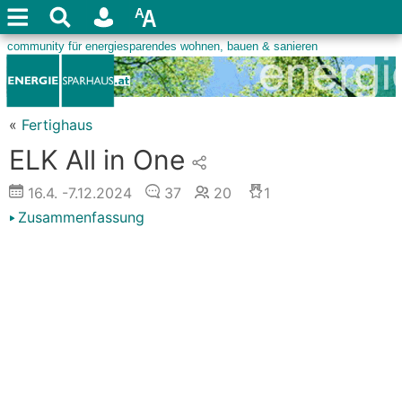
«
Fertighaus
ELK All in One
16.4.
-7.12.2024
37
20
1
Zusammenfassung