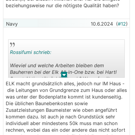
beziehungsweise nur die nötigste Qualität haben?
Navy
10.6.2024
(
#12
)
Rossifumi schrieb:
Wieviel und welche Arbeiten bleiben dem
Bauherren bei der Elk All-in-One bzw. bei Hartl
.
.
Smart Aktion tätsächlich noch? Worauf sollte
ELK macht grundsätzlich alles, jedoch nur IM Haus -
man achten was trotz angeblicher
die Leitungen von Grundgrenze zum Haus oder alles
Komplettabwicklung noch zu erledigen ist?
was unter der Bodenplatte kommt ist kundenseitig.
Stimmt es dass einzelne Bereiche
Die üblichen Baunebenkosten sowie
(Fundamentplatte, Wandaufbau, Türen, Fenster,
Zusatzleistungen Baumeister wie oben angeführt
Böden,..) bei diesen Aktionen eher nur die
kommen dazu. Ist auch je nach Grundstück sehr
billigste beziehungsweise nur die nötigste
individuell aber mindestens 50k muss man schon
Qualität haben?
rechnen, wobei das ein oder andere das nicht sofort