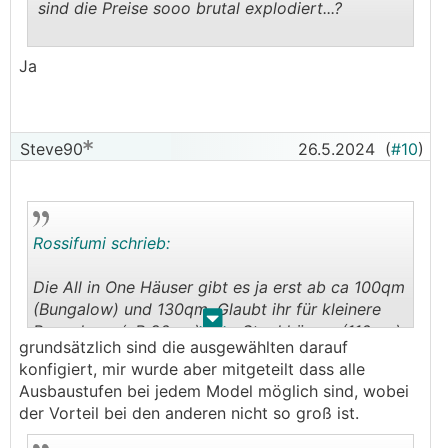
sind die Preise sooo brutal explodiert...?
.
.
Ja
Steve90
26.5.2024
(
#10
)
Rossifumi schrieb:
Die All in One Häuser gibt es ja erst ab ca 100qm
(Bungalow) und 130qm. Glaubt ihr für kleinere
.
.
Bungalows (zB 90qm) bzw Stockhäuser (110qm),
grundsätzlich sind die ausgewählten darauf
die es ja auch bei Elk gibt, kann man den Preis
konfigiert, mir wurde aber mitgeteilt dass alle
einfach auf die kleinere bebaute Fläche bzw
Ausbaustufen bei jedem Model möglich sind, wobei
Nettonutzfläche herunterrechnen (natürlich mit
der Vorteil bei den anderen nicht so groß ist.
bisschen Aufschlag pro Quadratmeter)? Oder
sind das tatsächlich nur für die paar