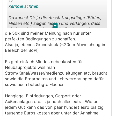
kernoel schrieb:
Du kannst Dir ja die Ausstattungsdinge (Böden,
Fliesen etc.) zeigen lassen und verlangen, dass
.
.
ein Komplettangebot für die Fundamentplatte
die 50k sind meiner Meinung nach nur unter
erstellt wird (wenn klar ist, wie das Grundstück
perfekten Bedingungen zu schaffen.
ausschaut, wo der Kanal liegt etc.)
Also ja, ebenes Grundstück (<20cm Abweichung im
Bereich der BoPl)
Die "mind. 50k" vergiss einmal wieder ohne
Erklärung. Was soll das sein? Alles in Hanglage
Es gibt einfach Mindestnebenkosten für
inkl. Terrasse? Ebener Grund mit Gartenzaun?
Neubauprojekte weil man
Leichte Hanglage mit Team7 Küche?
Strom/Kanal/wasser/medienzuleitungen etc, braucht
sowie die Erdarbeiten und Lehrverrohrungen dafür
sowie auch befestigte Flächen.
Hanglage, EInfriedungen, Carport oder
Außenanlagen etc. is ja noch alles extra. Wie bei
jedem Gut kann das von paar hundert euro bis zig
tausende Euros kosten aber unter der Annahme,