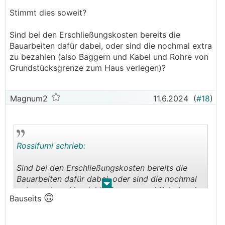
Stimmt dies soweit?
Sind bei den Erschließungskosten bereits die
Bauarbeiten dafür dabei, oder sind die nochmal extra
zu bezahlen (also Baggern und Kabel und Rohre von
Grundstücksgrenze zum Haus verlegen)?
Magnum2
11.6.2024
(
#18
)
Rossifumi schrieb:
Sind bei den Erschließungskosten bereits die
Bauarbeiten dafür dabei, oder sind die nochmal
.
.
extra zu bezahlen (also Baggern und Kabel und
🙃
Bauseits
Rohre von Grundstücksgrenze zum Haus
verlegen)?