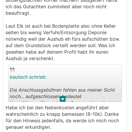
Bodengutachten vorher machen? Budgetiert hätte
ich das Gutachten zumindest aber noch nicht
beauftragt.
Laut Elk ist auch bei Bodenplatte also ohne Keller
selten bis wenig Verfuhr/Entsorgung Deponie
notwndig weil der Aushub eh fürs aufschütten bzw.
auf dem Grundstück verteilt werden soll. Was ich
gesehen habe auf deinem Profil habt ihr euren
Aushub ja verschenkt.
bautech schrieb:
Die Anschlussgebühren fehlen aus meiner Sicht
noch... aufgeschlossen bedeutet
.
.
Kanal/Wasser/Strom in der Gasse - hier würd ich
Habe ich bei den Nebenkosten angeführt aber
an deiner Stelle nochmal Rücksprache mit den
wahrscheinlich zu knapp bemessen (8-10k). Danke
Leitungsträgern halten und abklopfen, ob die
für den Hinweis jedenfalls, da werde ich mich noch
wirklich bis an deine Grundgrenze gehen. Sollte
genauer erkundigen.
das so sein musst du "nur mehr" die Anschlüsse