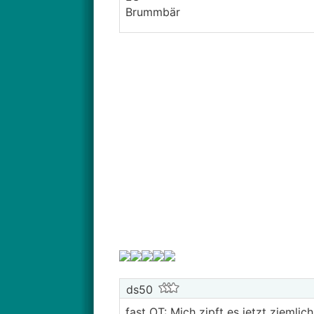
Brummbär
ds50
fast
OT
: Mich zipft es jetzt ziemli