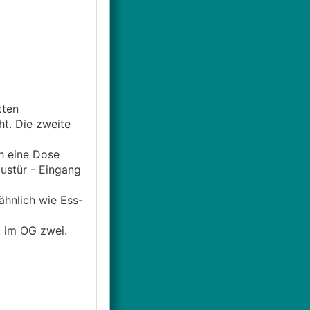
tten
t. Die zweite
h eine Dose
austür - Eingang
ähnlich wie Ess-
, im OG zwei.