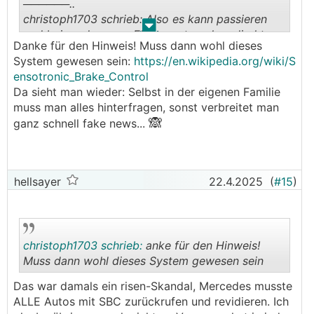
──────..
christoph1703 schrieb: Also es kann passieren
.
.
und bei moderneren Elektroautos ohne direkte
Danke für den Hinweis! Muss dann wohl dieses
Verbindung zwischen Pedal und Bremsen ist das
System gewesen sein:
https://en.wikipedia.org/wiki/S
auch wahrscheinlicher.
ensotronic_Brake_Control
───────────────
Da sieht man wieder: Selbst in der eigenen Familie
muss man alles hinterfragen, sonst verbreitet man
Es gibt noch keine Serienautos mit "echtem"
🙈
ganz schnell fake news...
brake-by-wire
https://www.autobild.de/artikel/bosch-brake-by-
wire-ersetzt-hydraulik-bremse-im-auto-2784389
hellsayer
22.4.2025
(
#15
)
9.html
christoph1703 schrieb:
anke für den Hinweis!
Muss dann wohl dieses System gewesen sein
Das war damals ein risen-Skandal, Mercedes musste
.
.
ALLE Autos mit SBC zurückrufen und revidieren. Ich