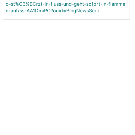
o-st%C3%BCrzt-in-fluss-und-geht-sofort-in-flamme
n-auf/ss-AA1DmiPO?ocid=BingNewsSerp