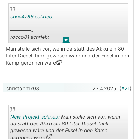
chris4789 schrieb:
──────..
rocco81 schrieb:
.
.
Man stelle sich vor, wenn da statt des Akku ein 80
Dass bei dem Fahrzeug gleich der Akku zu
Liter Diesel Tank gewesen wäre und der Fusel in den
Brennen begonnen hat ist natürlich bedenklich.
🤦
Kamp geronnen wäre
───────────────
Wenn ich mir das Brückengeländer ansehe ist das
kein Wunder.
christoph1703
23.4.2025
(
#21
)
Da wurde wahrscheinlich der ganze Akku
aufgeschlitzt.
New_Projekt schrieb:
Man stelle sich vor, wenn
da statt des Akku ein 80 Liter Diesel Tank
gewesen wäre und der Fusel in den Kamp
🤦
geronnen wäre