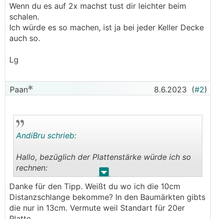
Wenn du es auf 2x machst tust dir leichter beim
schalen.
Ich würde es so machen, ist ja bei jeder Keller Decke
auch so.
Lg
Paan
8.6.2023
(
#2
)
AndiBru schrieb:
Hallo, bezüglich der Plattenstärke würde ich so
rechnen:
.
.
Danke für den Tipp. Weißt du wo ich die 10cm
3cm Distanz
Distanzschlange bekomme? In den Baumärkten gibts
1,2cm eisenmatte
die nur in 13cm. Vermute weil Standart für 20er
10cm Distanz schlangen
Platte.