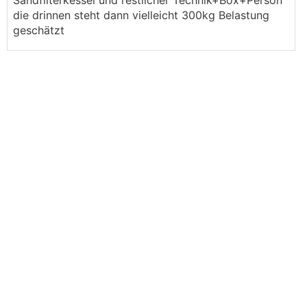
Sandfilterkessel und restlicher Technik+Box+Person
die drinnen steht dann vielleicht 300kg Belastung
geschätzt