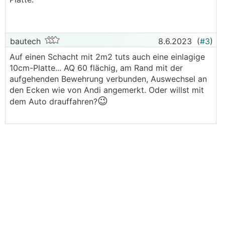
1,2cm eisenmatte
3cm überdecken
Somit 18 bis 19cm starke platte
bautech
8.6.2023
(
#3
)
Auf einen Schacht mit 2m2 tuts auch eine einlagige
Beim Einstieg pro Lage 45grad schräge eisen bei
10cm-Platte... AQ 60 flächig, am Rand mit der
den Ecken.
aufgehenden Bewehrung verbunden, Auswechsel an
den Ecken wie von Andi angemerkt. Oder willst mit
Wenn du es auf 2x machst tust dir leichter beim
😉
dem Auto drauffahren?
schalen.
Ich würde es so machen, ist ja bei jeder Keller
Decke auch so.
Lg