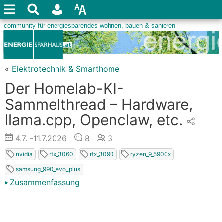
«
Elektrotechnik & Smarthome
Der Homelab-KI-
Sammelthread – Hardware,
llama.cpp, Openclaw, etc.
4.7.
-11.7.2026
8
3
nvidia
rtx_3060
rtx_3090
ryzen_9_5900x
samsung_990_evo_plus
Zusammenfassung