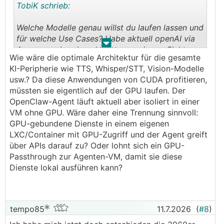
TobiK schrieb:
Welche Modelle genau willst du laufen lassen und
für welche Use Cases? Habe aktuell openAI via
.
.
Azure angebunden, das ist aus privacy-Sicht
Wie wäre die optimale Architektur für die gesamte
aktuell m.E. die beste Wahl, wenn man bei den
KI-Peripherie wie TTS, Whisper/STT, Vision-Modelle
aktuellen Hardware-Preisen nicht kaufen und
usw.? Da diese Anwendungen von CUDA profitieren,
einen schnellen Start haben will.
müssten sie eigentlich auf der GPU laufen. Der
OpenClaw-Agent läuft aktuell aber isoliert in einer
Agenten/OpenClaw in eigener VM, Model in LXC.
VM ohne GPU. Wäre daher eine Trennung sinnvoll:
Auf den Virtualisierungshost gehört m.E. keine
GPU-gebundene Dienste in einem eigenen
Workload aus Security- und Management-
LXC/Container mit GPU-Zugriff und der Agent greift
Gründen.
über APIs darauf zu? Oder lohnt sich ein GPU-
Passthrough zur Agenten-VM, damit sie diese
Dienste lokal ausführen kann?
tempo85
11.7.2026
(
#8
)