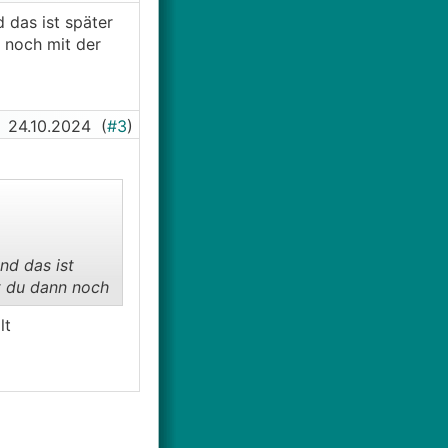
 das ist später
n noch mit der
24.10.2024
(
#3
)
nd das ist
st du dann noch
lt