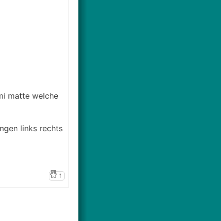
mi matte welche
ngen links rechts
1