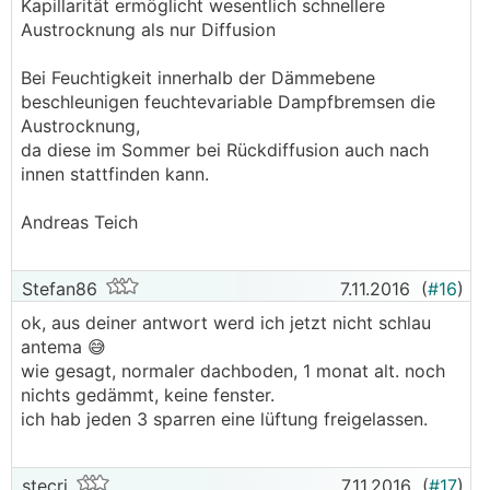
Kapillarität ermöglicht wesentlich schnellere
Austrocknung als nur Diffusion
Bei Feuchtigkeit innerhalb der Dämmebene
beschleunigen feuchtevariable Dampfbremsen die
Austrocknung,
da diese im Sommer bei Rückdiffusion auch nach
innen stattfinden kann.
Andreas Teich
Stefan86
7.11.2016
(
#16
)
ok, aus deiner antwort werd ich jetzt nicht schlau
antema 😅
wie gesagt, normaler dachboden, 1 monat alt. noch
nichts gedämmt, keine fenster.
ich hab jeden 3 sparren eine lüftung freigelassen.
stecri
7.11.2016
(
#17
)