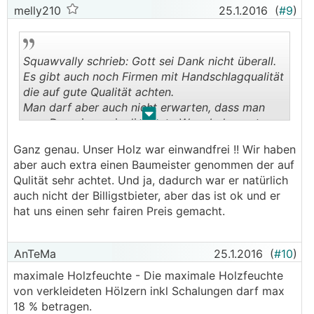
melly210
25.1.2016
(
#9
)
Squawvally schrieb: Gott sei Dank nicht überall.
Es gibt auch noch Firmen mit Handschlagqualität
die auf gute Qualität achten.
Man darf aber auch nicht erwarten, dass man
.
.
zum Dumpingpreis die beste Ware bekommt.
Und natürlich gibt es auch schwarze Schafe
Ganz genau. Unser Holz war einwandfrei !! Wir haben
aber auch extra einen Baumeister genommen der auf
Qulität sehr achtet. Und ja, dadurch war er natürlich
auch nicht der Billigstbieter, aber das ist ok und er
hat uns einen sehr fairen Preis gemacht.
AnTeMa
25.1.2016
(
#10
)
maximale Holzfeuchte - Die maximale Holzfeuchte
von verkleideten Hölzern inkl Schalungen darf max
18 % betragen.