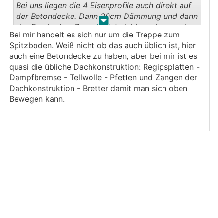
Bei uns liegen die 4 Eisenprofile auch direkt auf
der Betondecke. Dann 30cm Dämmung und dann
.
.
der Fussboden. Dann siehst nichts mehr von den
Bei mir handelt es sich nur um die Treppe zum
Gewindestangen usw. War einfach die falsche
Spitzboden. Weiß nicht ob das auch üblich ist, hier
Reihenfolge bei dir. Ich nehme an du hast eine
auch eine Betondecke zu haben, aber bei mir ist es
Betondecke. Es schaut so aus als wäre es auf
quasi die übliche Dachkonstruktion: Regipsplatten -
Holzbalken abgestützt. Wenn das Holz sich
Dampfbremse - Tellwolle - Pfetten und Zangen der
setzt, dann sinkt deine Treppen nach unten. Oder
Dachkonstruktion - Bretter damit man sich oben
seh ich das falsch?
Bewegen kann.