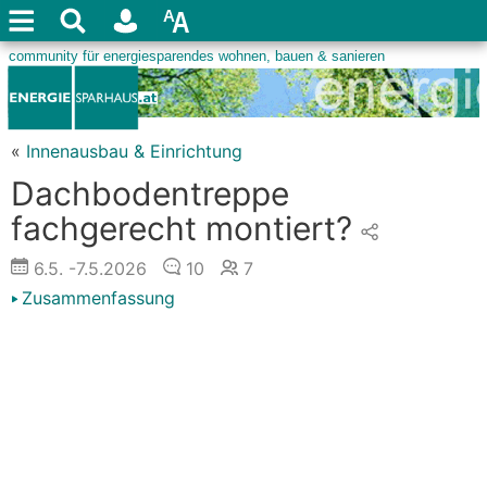
«
Innenausbau & Einrichtung
Dachbodentreppe
fachgerecht montiert?
6.5.
-7.5.2026
10
7
Zusammenfassung