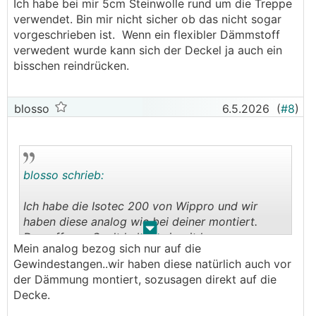
Ich habe bei mir 5cm Steinwolle rund um die Treppe
verwendet. Bin mir nicht sicher ob das nicht sogar
vorgeschrieben ist. Wenn ein flexibler Dämmstoff
verwedent wurde kann sich der Deckel ja auch ein
bisschen reindrücken.
blosso
6.5.2026
(
#8
)
blosso schrieb:
Ich habe die Isotec 200 von Wippro und wir
haben diese analog wie bei deiner montiert.
.
.
Den offenen Spalt haben wir mit losen
Mein analog bezog sich nur auf die
Dämmwolle ausgestopft.
Gewindestangen..wir haben diese natürlich auch vor
der Dämmung montiert, sozusagen direkt auf die
Decke.