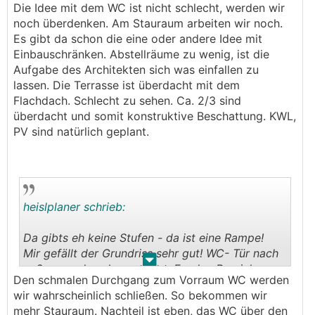
Die Idee mit dem WC ist nicht schlecht, werden wir
Eltern SZ unbedingt miteinplanen. Stauraum habt
noch überdenken. Am Stauraum arbeiten wir noch.
ihr sehr wenig. Hier könntet ihr den AR unten den
Es gibt da schon die eine oder andere Idee mit
Fahrrädern weiter nach unten ziehen und den
Einbauschränken. Abstellräume zu wenig, ist die
Baum versetzen (falls er dort schon steht). Bei
Aufgabe des Architekten sich was einfallen zu
der Terrasse gleich eine konstruktive
lassen. Die Terrasse ist überdacht mit dem
Verschattung mitplanen (a la Pergola aus Stahl,
Flachdach. Schlecht zu sehen. Ca. 2/3 sind
die könntet ihr entweder begrünen oder auf die
überdacht und somit konstruktive Beschattung. KWL,
Stahlträger dann quer Holzlatten anbringen). PV
PV sind natürlich geplant.
miteinreichen. Das schräge Dach, naja,
Geachmackssache, imho nur Kostentreiber.
Zisterne machen/miteinplanen. Kwl miteinplanen
und NICHT weglassen. Falls Budget knapp
zumindest im Rohbau alle Vorbereitungen treffen.
heislplaner schrieb:
Ansonsten schauts auch mMn nicht schlecht aus.
Da gibts eh keine Stufen - da ist eine Rampe!
Mir gefällt der Grundriss sehr gut! WC- Tür nach
.
.
außen wurde schon gesagt. Ev. den Bereich zw
Den schmalen Durchgang zum Vorraum WC werden
WC und Esstisch schließen- sonst könnte es
wir wahrscheinlich schließen. So bekommen wir
Geräusch- und ev. Geruchstechnisch
mehr Stauraum. Nachteil ist eben, das WC über den