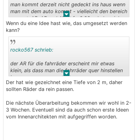
man kommt derzeit nicht gedeckt ins haus wenn
man mit dem auto kommt - vielleicht den bereich
.
.
carport, AR, AR und AR auf +0,00 anheben (also
Wenn du eine Idee hast wie, das umgesetzt werden
auf hausniveau) mit auffahrtrampe. dann kann
kann?
man die brüstungsmauer zwischen rampe und
autoplatz weglassen und durchgehen.
rocko567 schrieb:
der AR für die fahrräder erscheint mir etwas
klein, als dass man die fahrräder quer hinstellen
.
.
kann.
Der hat wie gezeichnet eine Tiefe von 2 m, daher
sollten Räder da rein passen.
Die nächste Überarbeitung bekommen wir wohl in 2-
3 Wochen. Eventuell sind da auch schon erste Ideen
vom Innenarchitekten mit aufgegriffen worden.