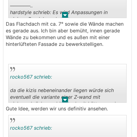
──────..
hardstyle schrieb: Es wird Anpassungen in
.
.
einigen Bereiche geben
Das Flachdach mit ca. 7° sowie die Wände machen
───────────────
es gerade aus. Ich bin aber bemüht, innen gerade
Wände zu bekommen und es außen mit einer
Könnte das noch auf die geneigten Wände und
hinterlüfteten Fassade zu bewerkstelligen.
die Decke im Gefälle zutreffen, oder wird das fix
so ausgeführt?
Da bin ich schon besonders auf Bilder vom
geneigten Eckfenster neugierig.
rocko567 schrieb:
da die kizis nebeneinander liegen würde sich
eventuell die variante einer Z-wand mit
.
.
einbauschränken anbieten. damit hätte man den
Gute Idee, werden wir uns definitiv ansehen.
platz am besten genutzt
edit: da ist mir @baustoff zuvor gekommen :)
rocko567 schrieb: