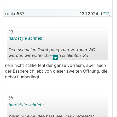
rocko567
13.1.2024
(
#17
)
hardstyle schrieb:
Den schmalen Durchgang zum Vorraum WC
werden wir wahrscheinlich schließen. So
.
.
bekommen wir mehr Stauraum. Nachteil ist eben,
nein nicht schließen! der ganze vorraum, aber auch
das WC über den Schmutzbereich erschließen zu
der Essbereich lebt von dieser zweiten Öffnung. die
müssen.
gehört unbedingt!
hardstyle schrieb:
Wenn du eine Idee hast wie, das umgesetzt