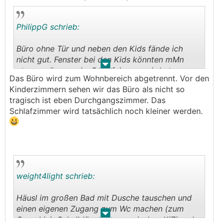
PhilippG schrieb:
Büro ohne Tür und neben den Kids fände ich
nicht gut. Fenster bei den Kids könnten mMn
.
.
etwas grösser sein. Schlafzimmer wird etwas
Das Büro wird zum Wohnbereich abgetrennt. Vor den
knapp mit Schrank.
Kinderzimmern sehen wir das Büro als nicht so
tragisch ist eben Durchgangszimmer. Das
Schlafzimmer wird tatsächlich noch kleiner werden.
weight4light schrieb:
Häusl im großen Bad mit Dusche tauschen und
einen eigenen Zugang zum Wc machen (zum
.
.
Gang hin). Schalldämmmung zwischen KiZi und