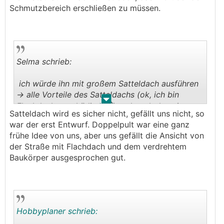
unangenehm werden.
Schmutzbereich erschließen zu müssen.
Das offene Büro (da gibt's ja eh einen Verbau)
find ich eigentlich ganz cool. Da ist man beim
Arbeiten trotzdem dabei. Ev eine Möglichkeit für
späteres Schließen mitplanen
Selma schrieb:
ich würde ihn mit großem Satteldach ausführen
-> alle Vorteile des Satteldachs (ok, ich bin
.
.
😅
Flachdach geschädigt
) und noch dazu innen
Satteldach wird es sicher nicht, gefällt uns nicht, so
😃
extrem spannende Räume ❤️
war der erst Entwurf. Doppelpult war eine ganz
Außerdem kann man dann die PV schön
frühe Idee von uns, aber uns gefällt die Ansicht von
draufmachen, ihr schaut ja eh perfekt Richtung
der Straße mit Flachdach und dem verdrehtem
Süden
Baukörper ausgesprochen gut.
oder ein Doppel Pult, wo ich durch Oberlichten
noch Licht durchschicke
Hobbyplaner schrieb: