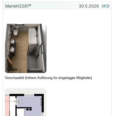
In der Lösung mit dem Waschbecken an der
MarieH2281
30.5.2026
(
#3
)
linken Wand ist noch Platz für einen Hochschrank
hinter der Dusche.
;