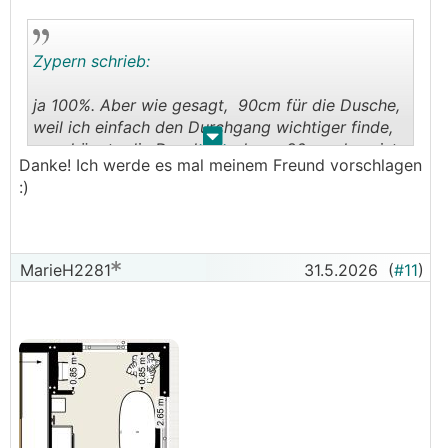
Zypern schrieb:
ja 100%. Aber wie gesagt, 90cm für die Dusche,
weil ich einfach den Durchgang wichtiger finde,
.
.
man könnte die Dusche auch nur 80 machen, ist
Danke! Ich werde es mal meinem Freund vorschlagen
lang genug um das wett zu machen. Ich
:)
bekomme fast die gleiche Anordnung in meinem
Kinderbad (2. Version, Badewanne rechts im
Eck).
MarieH2281
31.5.2026
(
#11
)