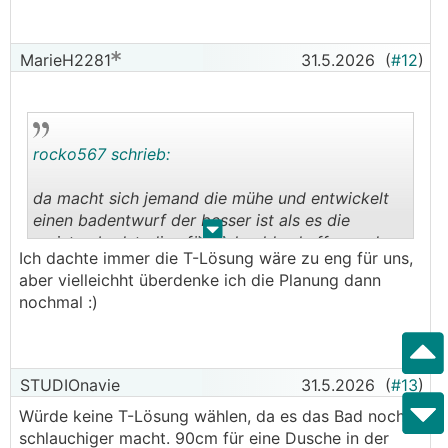
MarieH2281
31.5.2026
(
#12
)
rocko567 schrieb:
da macht sich jemand die mühe und entwickelt
einen badentwurf der besser ist als es die
.
.
meisten badstudios für viel geld schaffen und es
Ich dachte immer die T-Lösung wäre zu eng für uns,
kommt nichtmal ein danke retour....
aber vielleichht überdenke ich die Planung dann
nochmal :)
sagt eh viel aus. für mich ein grund hier nicht zu
helfen. stimme im übrigen @Zypern in allen
punkten zu - auch wenn ich normal kein riesen
fan vom T-bad bin.
STUDIOnavie
31.5.2026
(
#13
)
Würde keine T-Lösung wählen, da es das Bad noch
schlauchiger macht. 90cm für eine Dusche in der