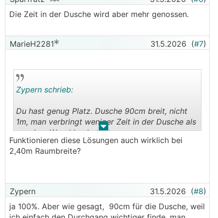
Die Zeit in der Dusche wird aber mehr genossen.
MarieH2281
31.5.2026
(
#7
)
Zypern schrieb:
Du hast genug Platz. Dusche 90cm breit, nicht
1m, man verbringt weniger Zeit in der Dusche als
.
.
vor dem Waschbecken.
Funktionieren diese Lösungen auch wirklich bei
2,40m Raumbreite?
In der Lösung mit dem Waschbecken an der
linken Wand ist noch Platz für einen Hochschrank
hinter der Dusche.
Zypern
31.5.2026
(
#8
)
ja 100%. Aber wie gesagt, 90cm für die Dusche, weil
ich einfach den Durchgang wichtiger finde, man