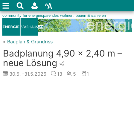
«
Bauplan & Grundriss
Badplanung 4,90 x 2,40 m –
neue Lösung
30.5.
-31.5.2026
13
5
1