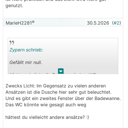
genutzt.
MarieH2281
30.5.2026
(
#2
)
Zypern schrieb:
Gefällt mir null.
.
.
Nicht wohnlich, die Dusche mit dem WC
verbinden ist nicht praktisch und das Licht wird
Zwecks Licht: Im Gegensatz zu vielen anderen
nicht gut genutzt.
Ansätzen ist die Dusche hier sehr gut beleuchtet.
Und es gibt ein zweites Fenster über der Badewanne.
Das WC könnte wie gesagt auch weg
Du hast genug Platz. Dusche 90cm breit, nicht
1m, man verbringt weniger Zeit in der Dusche als
hättest du vielleicht andere ansätze? :)
vor dem Waschbecken.