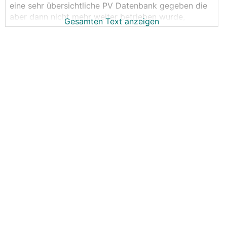
eine sehr übersichtliche PV Datenbank gegeben die
aber dann nicht mehr weiter betrieben wurde,
Gesamten Text anzeigen
deshalb hab ich mir gedacht wir sammeln in diesem
Thread die PV Erträge inkl. Anlagendaten.