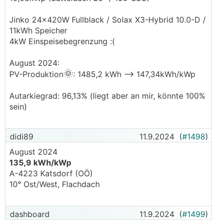
Jinko 24x420W Fullblack / Solax X3-Hybrid 10.0-D /
11kWh Speicher
4kW Einspeisebegrenzung :(
August 2024:
🌞
PV-Produktion
: 1485,2 kWh --> 147,34kWh/kWp
Autarkiegrad: 96,13% (liegt aber an mir, könnte 100%
sein)
didi89
11.9.2024
(
#1498
)
August 2024
135,9 kWh/kWp
A-4223 Katsdorf (OÖ)
10° Ost/West, Flachdach
dashboard
11.9.2024
(
#1499
)