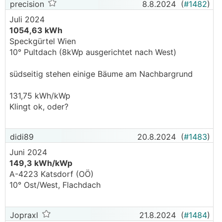
precision
8.8.2024
(
#1482
)
Juli 2024
1054,63 kWh
Speckgürtel Wien
10° Pultdach (8kWp ausgerichtet nach West)
südseitig stehen einige Bäume am Nachbargrund
131,75 kWh/kWp
Klingt ok, oder?
didi89
20.8.2024
(
#1483
)
Juni 2024
149,3 kWh/kWp
A-4223 Katsdorf (OÖ)
10° Ost/West, Flachdach
Jopraxl
21.8.2024
(
#1484
)