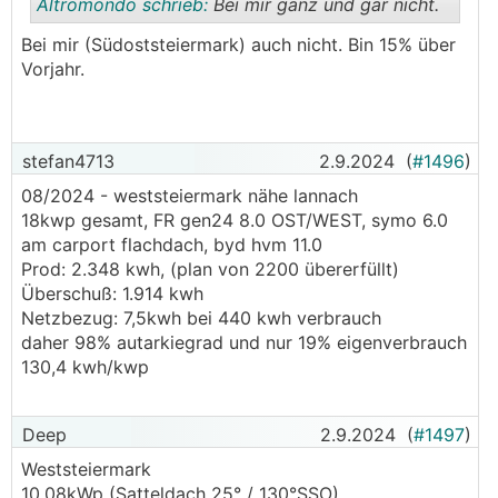
Altromondo schrieb:
Bei mir ganz und gar nicht.
Bei mir (Südoststeiermark) auch nicht. Bin 15% über
Vorjahr.
.
.
stefan4713
2.9.2024
(
#1496
)
08/2024 - weststeiermark nähe lannach
18kwp gesamt, FR gen24 8.0 OST/WEST, symo 6.0
am carport flachdach, byd hvm 11.0
Prod: 2.348 kwh, (plan von 2200 übererfüllt)
Überschuß: 1.914 kwh
Netzbezug: 7,5kwh bei 440 kwh verbrauch
daher 98% autarkiegrad und nur 19% eigenverbrauch
130,4 kwh/kwp
Deep
2.9.2024
(
#1497
)
Weststeiermark
10,08kWp (Satteldach 25° / 130°SSO)