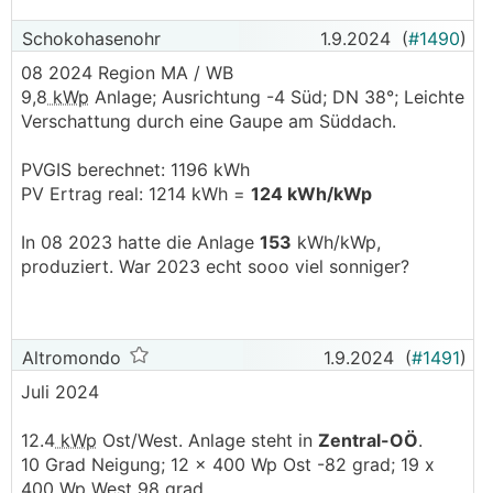
Schokohasenohr
1.9.2024
(
#1490
)
08 2024 Region MA / WB
9,8
kWp
Anlage; Ausrichtung -4 Süd; DN 38°; Leichte
Verschattung durch eine Gaupe am Süddach.
PVGIS berechnet: 1196 kWh
PV Ertrag real: 1214 kWh =
124 kWh/kWp
In 08 2023 hatte die Anlage
153
kWh/kWp,
produziert. War 2023 echt sooo viel sonniger?
Altromondo
1.9.2024
(
#1491
)
Juli 2024
12.4
kWp
Ost/West. Anlage steht in
Zentral-OÖ
.
10 Grad Neigung; 12 x 400 Wp Ost -82 grad; 19 x
400 Wp West 98 grad.