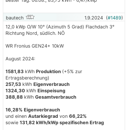
Bester Tag: 06.08., 83,75 kWh - 6,47/kWp
bautech
1.9.2024
(
#1489
)
12,0 kWp O/W 10° (Azimuth 5 Grad) Flachdach 3°
Richtung Nord, südlich. NÖ
WR Fronius GEN24+ 10kW
August 2024:
1581,83
kWh
Produktion
(+5% zur
Ertragsberechnung)
257,53
kWh
Eigenverbrauch
1324,30
kWh
Einspeisung
388,88
kWh
Gesamtverbrauch
16,28% Eigenverbrauch
und einen
Autarkiegrad
von
66,22%
sowie
131,82 kWh/kWp spezifischen Ertrag