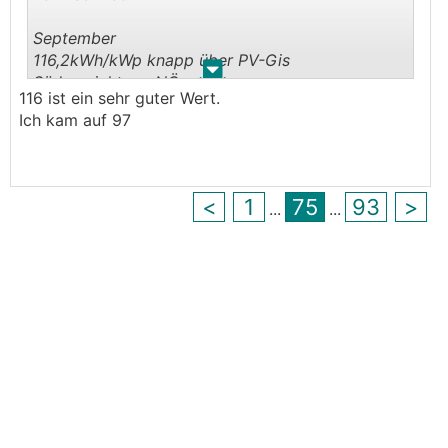
September
116,2kWh/kWp knapp über PV-Gis
.
.
Südausrichtung NÖ
116 ist ein sehr guter Wert.
Ich kam auf 97
<
1
75
93
>
...
...