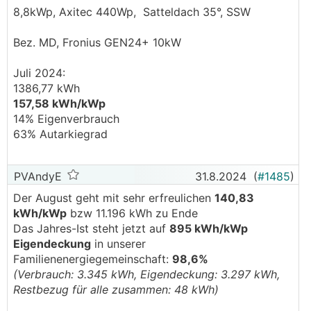
8,8kWp, Axitec 440Wp, Satteldach 35°, SSW
Bez. MD, Fronius GEN24+ 10kW
Juli 2024:
1386,77 kWh
157,58 kWh/kWp
14% Eigenverbrauch
63% Autarkiegrad
PVAndyE
31.8.2024
(
#1485
)
Der August geht mit sehr erfreulichen
140,83
kWh/kWp
bzw 11.196 kWh zu Ende
Das Jahres-Ist steht jetzt auf
895 kWh/kWp
Eigendeckung
in unserer
Familienenergiegemeinschaft:
98,6%
(Verbrauch: 3.345 kWh, Eigendeckung: 3.297 kWh,
Restbezug für alle zusammen: 48 kWh)