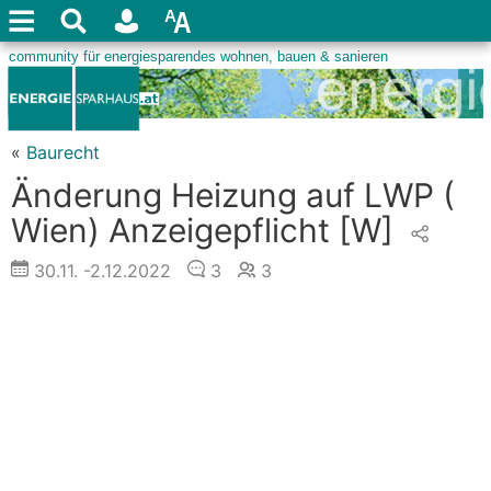
«
Baurecht
Änderung Heizung auf LWP (
Wien) Anzeigepflicht
[W]
30.11.
-2.12.2022
3
3