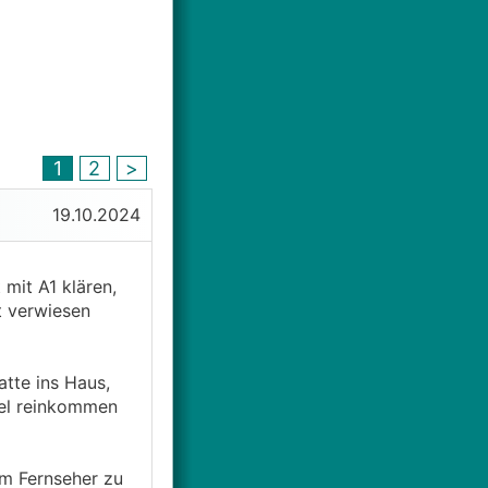
1
2
>
19.10.2024
mit A1 klären,
t verwiesen
tte ins Haus,
bel reinkommen
m Fernseher zu