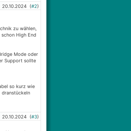
20.10.2024
(
#2
)
echnik zu wählen,
n schon High End
Bridge Mode oder
r Support sollte
abel so kurz wie
a dranstückeln
20.10.2024
(
#3
)