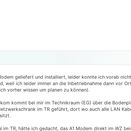
m geliefert und installiert, leider konnte ich vorab nicht 
d, weil ich leider immer an die Inbetriebnahme dann vor Or
lich vorher wissen um planen zu können).
ekom kommt bei mir im Technikraum (EG) über die Bodenpla
Netzwerkschrank im TR geführt, dort wo auch alle LAN Ka
itzt.
im TR, hätte ich gedacht, das A1 Modem direkt im WZ bei