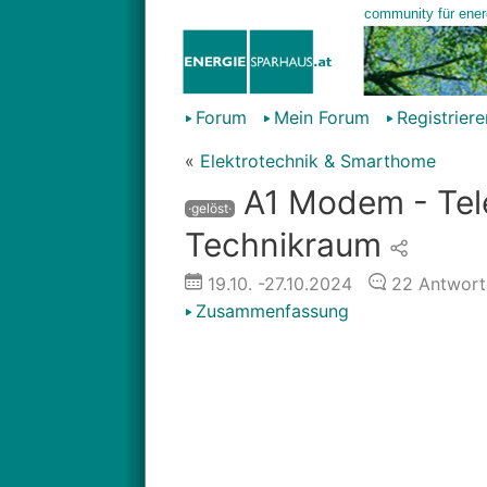
Forum
Mein Forum
Registriere
«
Elektrotechnik & Smarthome
A1 Modem - Tele
·gelöst·
Technikraum
19.10.
-27.10.2024
22
Antwort
Zusammenfassung