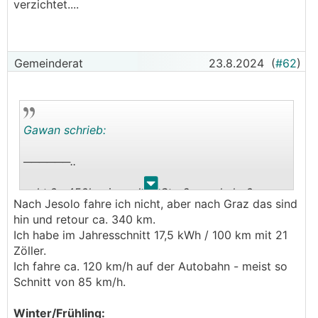
verzichtet....
Gemeinderat
23.8.2024
(
#62
)
Gawan schrieb:
──────..
.
.
echt ? 450km in realem Straßenverkehr ?
Nach Jesolo fahre ich nicht, aber nach Graz das sind
d.h. du fährst damit nach Jesolo über die
hin und retour ca. 340 km.
Autobahn ohne zu laden ?
Ich habe im Jahresschnitt 17,5 kWh / 100 km mit 21
Zöller.
Das Auto sagt mir selbst bei 100% Volladung
Ich fahre ca. 120 km/h auf der Autobahn - meist so
dass sich das nicht ausgehen kann - und der
Schnitt von 85 km/h.
Routenplaner ist sehr viel ehrlicher als die WLTP-
Einstufung
Winter/Frühling: