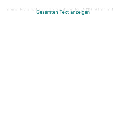
meine Frau hat gerade für ihren Bj. 2019 eGolf mit
Gesamten Text anzeigen
50.000km einen Kostenvoranschlag von ! 500 ! EUR
für einen Service bekommen ?
Als Teslafahrer stellts mir da die Nackenhaare auf.
hat jemand eine Ahnung was die da machen bzw. ob
das auch nur ansatzweise sinnvoll ist ?
lg
gawan