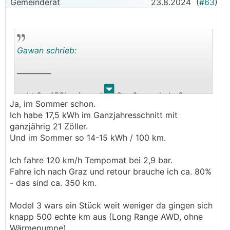
Gemeinderat
23.8.2024
(
#63
)
Gawan schrieb:
──────
.
.
echt ? 450km in realem Straßenverkehr ?
Ja, im Sommer schon.
d.h. du fährst damit nach Jesolo über die
Ich habe 17,5 kWh im Ganzjahresschnitt mit
Autobahn ohne zu laden ?
ganzjährig 21 Zöller.
Und im Sommer so 14-15 kWh / 100 km.
Das Auto sagt mir selbst bei 100% Volladung
dass sich das nicht ausgehen kann - und der
Ich fahre 120 km/h Tempomat bei 2,9 bar.
Routenplaner ist sehr viel ehrlicher als die WLTP-
Fahre ich nach Graz und retour brauche ich ca. 80%
Einstufung
- das sind ca. 350 km.
Model 3 wars ein Stück weit weniger da gingen sich
knapp 500 echte km aus (Long Range AWD, ohne
Wärmepumpe).