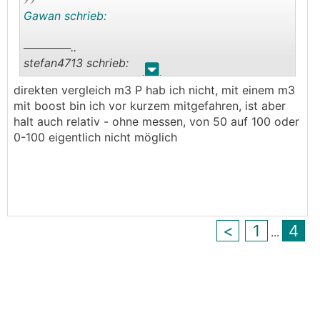
Gawan schrieb:
──────..
stefan4713 schrieb:
.
.
direkten vergleich m3 P hab ich nicht, mit einem m3
extrem lässig war der von mir angefragte MG4 -
mit boost bin ich vor kurzem mitgefahren, ist aber
xpower, voll aufgeladen
halt auch relativ - ohne messen, von 50 auf 100 oder
denn sind mein kollege und ich "probe" gefahren
0-100 eigentlich nicht möglich
425ps allrad - brutal, die kraft/power, wie ein
motorrad
───────────────
klingt interessant :)
hast du dern Vergleich zu einem Model 3 bzw.
<
1
4
...
Performance ?
mehr Leistung hab ich bisher in keinem KFZ
erlebt ... aber wenn der MG4 da auch drankommt
🤩