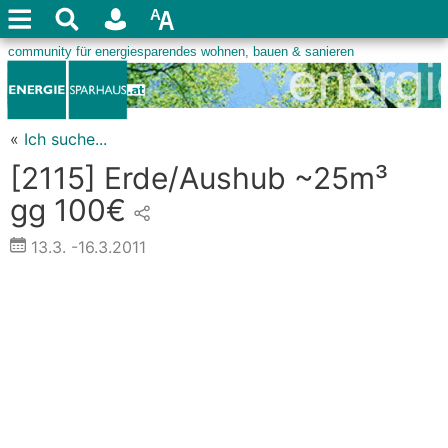
«
Ich suche...
[2115] Erde/Aushub ~25m³
gg 100€
13.3.
-16.3.2011