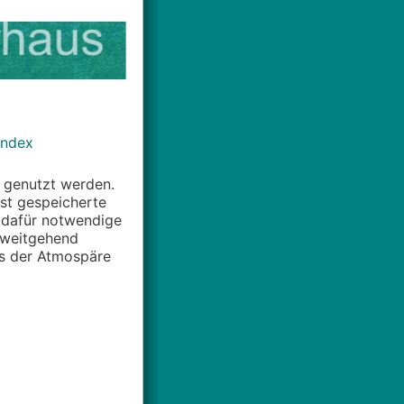
Index
r genutzt werden.
st gespeicherte
 dafür notwendige
f weitgehend
us der Atmospäre